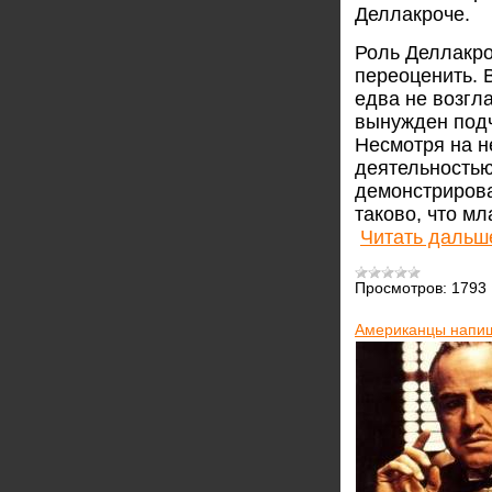
Деллакроче.
Роль Деллакро
переоценить. 
едва не возгл
вынужден подч
Несмотря на н
деятельностью
демонстрирова
таково, что м
Читать дальш
Просмотров:
1793
Американцы напиш