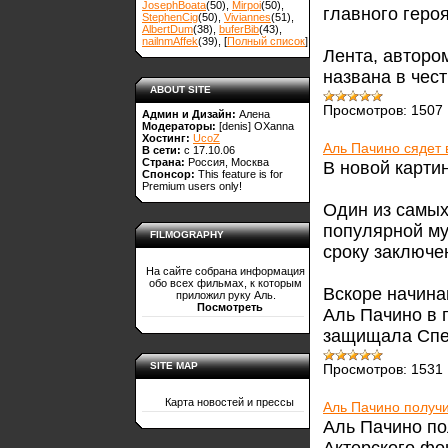
JosephBoata
(50)
,
Mirpoi
(50)
,
главного геро
StephenCig
(50)
,
Viviannes
(51)
,
AlbertDum
(38)
,
buferBib
(43)
,
nailnmAffek
(39)
, [
Полный список
]
Лента, авторо
названа в чес
ABOUT SITE
Просмотров:
1507
Админ и Дизайн:
Алена
Модераторы:
[denis]
OXanna
Хостинг:
UcoZ
Аль Пачино сядет 
В сети:
с 17.10.06
Страна:
Россия, Москва
В новой карти
Спонсор:
This feature is for
Premium users only!
Один из самых
популярной му
FILMOGRAPHY
сроку заключе
На сайте собрана информация
обо всех фильмах, к которым
Вскоре начина
приложил руку Аль.
Посмотреть
Аль Пачино в 
защищала Спек
SITE MAP
Просмотров:
1531
Карта новостей и прессы
Аль Пачино получи
Аль Пачино по