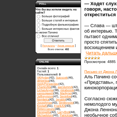
— Ходят слух
POLL
говоря, наст
Что бы вы хотели видеть на
сайте?
откреститься
Больше фотографий
Больше статей и интервью
Подробную фильмографию
— Слава — шту
Больше интересных фактов
об интервью. 
из жизни Пачино
пытают одними
Все отлично!
просто спятить
[
·
]
Результаты
Архив опросов
восхищением и
Всего ответов:
402
Читать дальш
Просмотров:
4885
ONLINE
Онлайн всего:
1
Письмо от Джона 
Гостей:
1
Пользователей:
0
Аль Пачино со
VKHyday
(42)
,
Suicscek
(46)
,
dimetriwa
(40)
,
«Представь», 
medyPorwayday
(42)
,
кинокорпораци
CharlesMa
(39)
,
aazslummA
(42)
,
LichasAsype
(38)
,
miraboosik
(49)
,
varesojaweh
(39)
,
Marilyner
(40)
,
Jeffreymove
(47)
,
Sevinfow
(40)
,
Согласно сюже
Nemlieka
(42)
,
Jeraldst
(40)
,
Josephmag
(42)
,
Strelevsskii
(38)
,
немолодого му
KostiaKi
(51)
,
FrankAX
(43)
,
Джона Леннона
Rebeccasunc
(48)
,
EleninjaMa
(42)
,
LarryBreli
(44)
,
необычное соб
Michaelsluro
(42)
,
Patricktab
(46)
,