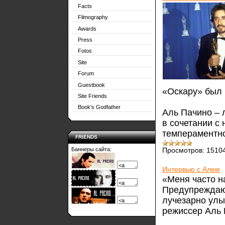
Facts
Filmography
Awards
Press
Fotos
Site
Forum
Guestbook
«Оскару» был 
Site Friends
Book's Godfather
Аль Пачино – 
в сочетании с
темпераментн
FRIENDS
Баннеры сайта:
Просмотров:
1510
Интервью с Алем
«Меня часто н
Предупреждаю 
лучезарно улы
режиссер Аль 