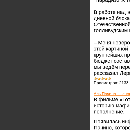
"Парадизо"», 
В работе над 
дневной блока
Отечественной
голливудским
– Меня неверо
этой картиной 
крупнейших пр
бюджет состав
мы ведём пере
рассказал Лер
Просмотров:
2133
Аль Пачино — снов
В фильме «Гот
историю мафио
пополнение.
Появилась инф
Пачино, котор