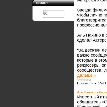
Актерского фо
COUNTER
Звезда фильма
чтобы лично п
благотворител
профессионал
Аль Пачино в 
сделал Актерс
"За десятки ле
важно сообщес
которые в этом
режиссеры, оп
сообщества. И
дальше »
Просмотров:
1548
Аль Пачино в блок
Известный ита
обладатель «О