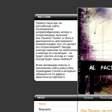
WELCOME
Приветствую вас на
российском сайте,
посвященном
непревзойденному актеру и
потрясающему мужчине -
Аль Пачино! Талант от Бога и
драгоценность для мирового
кинематографа, все это делает
его потрясающим!!! Звезда,
некогда заженная на небосклоне
и никогда не угасающая - он
будет светить всегда и с ним
всегда будет наша любовь!!!
Всем желающим помочь в
наполнении сайта новостями,
переводами статей и интервью
обращаться по адресу:
alpacinoucozru@mail.ru
MENU
Начало
Регистра
News
Biography
Аль Пачино: на пу