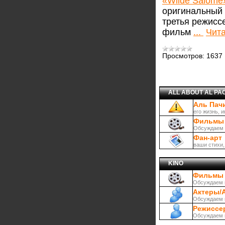
«Wilde Salome
оригинальный 
третья режисс
фильм
...
Чита
Просмотров:
1637
ALL ABOUT AL PA
Аль Пач
его жизнь, 
Фильмы 
Обсуждаем 
Фан-арт
ваши стихи,
KINO
Фильмы
Обсуждаем 
Актеры/
Обсуждаем н
Режиссе
Обсуждаем 