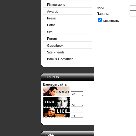
Filmography
Логин:
Awards
Пароль:
Press
запомнить
Fotos
Site
Forum
Guestbook
Site Friends
Book's Godfather
FRIENDS
Баннеры сайта:
POLL