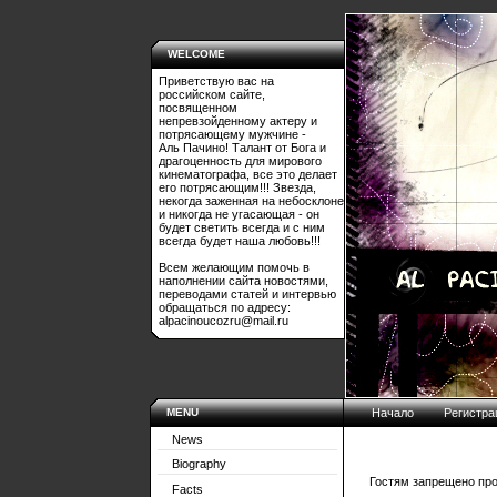
WELCOME
Приветствую вас на
российском сайте,
посвященном
непревзойденному актеру и
потрясающему мужчине -
Аль Пачино! Талант от Бога и
драгоценность для мирового
кинематографа, все это делает
его потрясающим!!! Звезда,
некогда заженная на небосклоне
и никогда не угасающая - он
будет светить всегда и с ним
всегда будет наша любовь!!!
Всем желающим помочь в
наполнении сайта новостями,
переводами статей и интервью
обращаться по адресу:
alpacinoucozru@mail.ru
MENU
Начало
Регистра
News
Biography
Гостям запрещено про
Facts