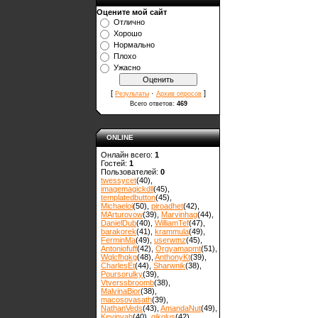
Оцените мой сайт
Отлично
Хорошо
Нормально
Плохо
Ужасно
[
·
]
Результаты
Архив опросов
Всего ответов:
469
ONLINE
Онлайн всего:
1
Гостей:
1
Пользователей:
0
twessycet
(40)
,
imagemagickdll
(45)
,
templatedbutton
(45)
,
Michaeloi
(50)
,
piroadhet
(42)
,
MArturovow
(39)
,
Marvinhag
(44)
,
DanielDub
(40)
,
WilliamTef
(47)
,
barakorek
(41)
,
krammula
(49)
,
FerminMa
(49)
,
userwmz
(45)
,
Antoniofuff
(42)
,
Orgyamapmt
(51)
,
Wqlcfhgkg
(48)
,
AnthonyKt
(39)
,
CharlesEt
(44)
,
Sharwnik
(38)
,
Poursorulky
(39)
,
Vtverssbroomb
(38)
,
MalvinaBior
(38)
,
macosovasath
(39)
,
NathanVeds
(43)
,
AmandaNut
(49)
,
Kevinvah
(40)
,
gikolus
(42)
,