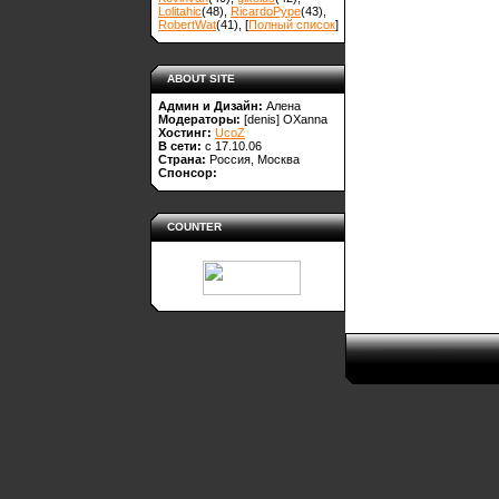
Lolitahic
(48)
,
RicardoPype
(43)
,
RobertWat
(41)
, [
Полный список
]
ABOUT SITE
Админ и Дизайн:
Алена
Модераторы:
[denis]
OXanna
Хостинг:
UcoZ
В сети:
с 17.10.06
Страна:
Россия, Москва
Спонсор:
COUNTER