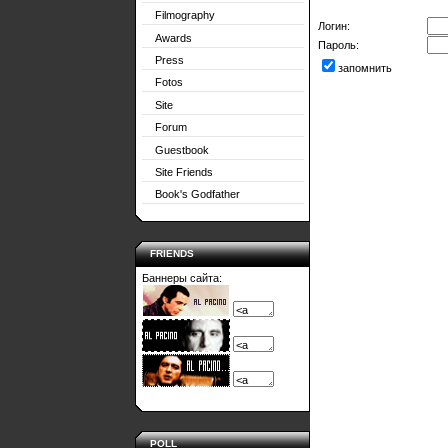
Filmography
Логин:
Awards
Пароль:
Press
запомнить
Fotos
Site
Forum
Guestbook
Site Friends
Book's Godfather
FRIENDS
Баннеры сайта:
POLL