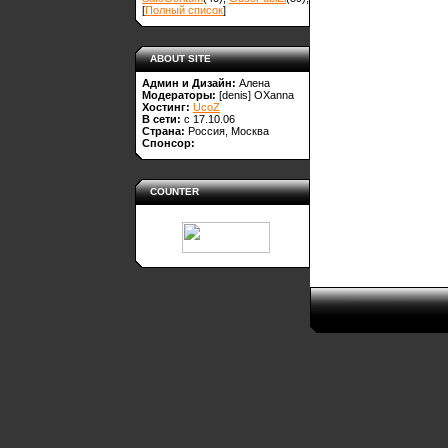
[
Полный список
]
ABOUT SITE
Админ и Дизайн:
Алена
Модераторы:
[denis]
OXanna
Хостинг:
UcoZ
В сети:
с 17.10.06
Страна:
Россия, Москва
Спонсор:
COUNTER