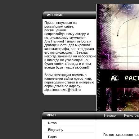
WELCOME
Приветствую вас на
российском сайте,
посвященном
непревзойденному актеру и
потрясающему мужчине -
Аль Пачино! Талант от Бога и
драгоценность для мирового
кинематографа, все это делает
его потрясающим!!! Звезда,
некогда заженная на небосклоне
и никогда не угасающая - он
будет светить всегда и с ним
всегда будет наша любовь!!!
Всем желающим помочь в
наполнении сайта новостями,
переводами статей и интервью
обращаться по адресу:
alpacinoucozru@mail.ru
MENU
Начало
Регистра
News
Biography
Гостям запрещено про
Facts