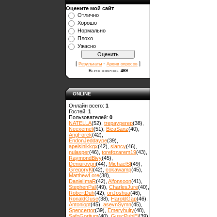
Оцените мой сайт
Отлично
Хорошо
Нормально
Плохо
Ужасно
[
·
]
Результаты
Архив опросов
Всего ответов:
469
ONLINE
Онлайн всего:
1
Гостей:
1
Пользователей:
0
NATELLA
(52)
,
trepayperep
(38)
,
Neexemeli
(51)
,
BicaSanz
(40)
,
AngForek
(42)
,
EndonJeddaype
(39)
,
apelsinikkgx
(42)
,
slancy
(46)
,
nulasper
(46)
,
torefozarem19
(43)
,
RaymondBivy
(45)
,
Deniurovpn
(44)
,
MichaelSl
(49)
,
GregoryKl
(42)
,
cokawamp
(45)
,
MatthewLore
(38)
,
DanielImaR
(42)
,
Alfonsoon
(41)
,
StephenPall
(49)
,
CharlesJure
(40)
,
RobertDuh
(42)
,
onJoshua
(46)
,
RonaldGuse
(38)
,
HaroldGap
(46)
,
Antoniopt
(45)
,
asevnSymn
(45)
,
Spencertor
(39)
,
Emeryhulty
(48)
,
SafoGoritum
(40)
,
GuscPubiEi
(39)
,