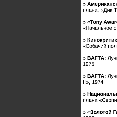
»
Американс
плана, «Дик Т
»
«Tony Awar
«Начальное о
»
Кинокритик
«Собачий пол
»
BAFTA:
Луч
1975
»
BAFTA:
Лучш
II», 1974
»
Националь
плана «Серпи
»
«Золотой Г