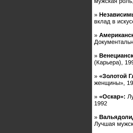
мужская роль
»
Независимы
вклад в искус
»
Американск
Документальн
»
Венецианс
(Карьера), 19
»
«Золотой Г
женщины», 1
»
«Оскар»:
Лу
1992
»
Вальядоли
Лучшая мужск