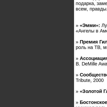
подарка, зам
всем, правды
»
«Эмми»:
Лу
«Ангелы в Ам
»
Премия Гил
роль на ТВ, 
»
Ассоциация
B. DeMille Aw
»
Сообществ
Tribute, 2000
»
«Золотой Г
»
Бостонское