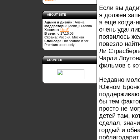
Если вы дади
я должен запи
ABOUT SITE
я еще когда-н
Админ и Дизайн:
Алена
Модераторы:
[denis]
OXanna
очень удачлив
Хостинг:
UcoZ
В сети:
с 17.10.06
появилось жел
Страна:
Россия, Москва
Спонсор:
This feature is for
повезло найт
Premium users only!
Ли Страсберга
Чарли Лоутон
COUNTER
фильмов с ко
Недавно моло
Южном Бронксе
поддерживаю е
бы тем факто
просто не мог
детей там, ко
сделал, значи
гордый и обн
поблагодарит