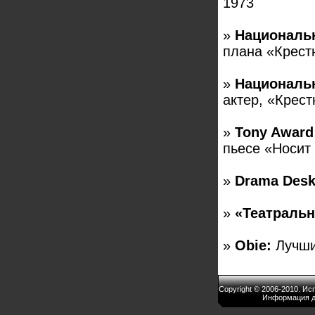
1973
»
Националь
плана «Крестн
»
Национальн
актер, «Крест
»
Tony Award
пьесе «Носит 
»
Drama Desk
»
«Театраль
»
Obie:
Лучший
Copyright © 2006-2010. И
Информация д