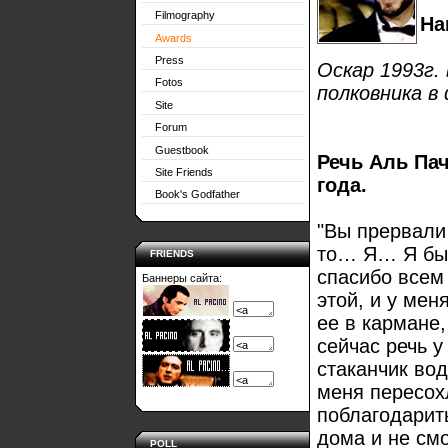
Filmography
На
Awards
Press
Оскар 1993г.
Fotos
полковника в
Site
Forum
Guestbook
Речь Аль Па
Site Friends
года.
Book's Godfather
"Вы прервал
то… Я… Я был
FRIENDS
спасибо всем
Баннеры сайта:
этой, и у мен
ее в кармане,
сейчас речь у
стаканчик вод
меня пересохл
поблагодарить
дома и не смо
POLL