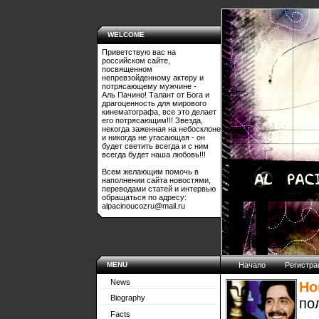
WELCOME
Приветствую вас на
российском сайте,
посвященном
непревзойденному актеру и
потрясающему мужчине -
Аль Пачино! Талант от Бога и
драгоценность для мирового
кинематографа, все это делает
его потрясающим!!! Звезда,
некогда заженная на небосклоне
и никогда не угасающая - он
будет светить всегда и с ним
всегда будет наша любовь!!!
Всем желающим помочь в
наполнении сайта новостями,
переводами статей и интервью
обращаться по адресу:
alpacinoucozru@mail.ru
MENU
Начало
Регистра
News
Но
Biography
по
Facts