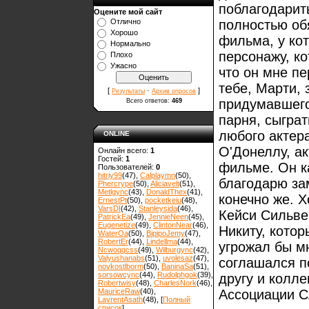
поблагодарит
Оцените мой сайт
Отлично
полностью обя
Хорошо
фильма, у ко
Нормально
персонажу, ко
Плохо
Ужасно
что он мне пе
тебе, Марти, 
[
·
]
Результаты
Архив опросов
придумавшего
Всего ответов:
469
парня, сыграт
любого актер
ONLINE
О'Донеллу, ак
Онлайн всего:
1
Гостей:
1
фильме. Он к
Пользователей:
0
hitriy99
(47)
,
Calplaymn
(50)
,
благодарю за
Phercrype
(50)
,
Aliciavelt
(51)
,
Metlgync
(43)
,
DonaldThex
(41)
,
конечно же. Х
ErnestPt
(50)
,
pocketkeiu
(48)
,
VarsDI
(42)
,
Stanleysida
(46)
,
Кейси Сильвер
PatrickEa
(49)
,
JennieNeen
(45)
,
Eugenetize
(49)
,
ClintonNear
(46)
,
Никиту, котор
WaterOa
(50)
,
BipipoJemy
(47)
,
RobertEr
(44)
,
Lindellma
(44)
,
угрожал бы мн
Ncwoqqcss
(49)
,
Wilburgync
(42)
,
Valyushanabs
(51)
,
uvolesaz
(47)
,
соглашался п
novkostlborm
(50)
,
ВaninaSa
(51)
,
sorsowcync
(44)
,
Rudolphgok
(39)
,
другу и колл
Robertwisy
(48)
,
CharlesNork
(46)
,
MauriceRaw
(40)
,
Ассоциации С
LavrentAsath
(48)
, [
Полный
список
]