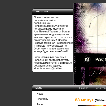
WELCOME
Приветствую вас на
российском сайте,
посвященном
непревзойденному актеру и
потрясающему мужчине -
Аль Пачино! Талант от Бога и
драгоценность для мирового
кинематографа, все это делает
его потрясающим!!! Звезда,
некогда заженная на небосклоне
и никогда не угасающая - он
будет светить всегда и с ним
всегда будет наша любовь!!!
Всем желающим помочь в
наполнении сайта новостями,
переводами статей и интервью
обращаться по адресу:
alpacinoucozru@mail.ru
MENU
Начало
Регистра
News
88 минут
Biography
(88 Minu
Facts