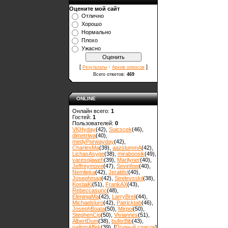
Оцените мой сайт
Отлично
Хорошо
Нормально
Плохо
Ужасно
[
·
]
Результаты
Архив опросов
Всего ответов:
469
ONLINE
Онлайн всего:
1
Гостей:
1
Пользователей:
0
VKHyday
(42)
,
Suicscek
(46)
,
dimetriwa
(40)
,
medyPorwayday
(42)
,
CharlesMa
(39)
,
aazslummA
(42)
,
LichasAsype
(38)
,
miraboosik
(49)
,
varesojaweh
(39)
,
Marilyner
(40)
,
Jeffreymove
(47)
,
Sevinfow
(40)
,
Nemlieka
(42)
,
Jeraldst
(40)
,
Josephmag
(42)
,
Strelevsskii
(38)
,
KostiaKi
(51)
,
FrankAX
(43)
,
Rebeccasunc
(48)
,
EleninjaMa
(42)
,
LarryBreli
(44)
,
Michaelsluro
(42)
,
Patricktab
(46)
,
JosephBoata
(50)
,
Mirpoi
(50)
,
StephenCig
(50)
,
Viviannes
(51)
,
AlbertDum
(38)
,
buferBib
(43)
,
nailnmAffek
(39)
, [
Полный список
]