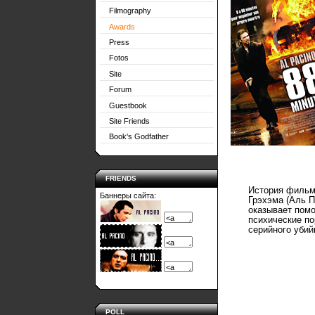
Filmography
Awards
Press
Fotos
Site
Forum
Guestbook
Site Friends
Book's Godfather
FRIENDS
История фильма
Баннеры сайта:
Грэхэма (Аль П
оказывает пом
психические по
серийного убий
POLL