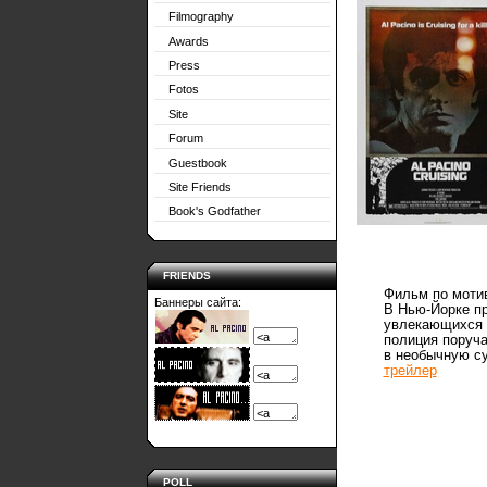
Filmography
Awards
Press
Fotos
Site
Forum
Guestbook
Site Friends
Book's Godfather
FRIENDS
Фильм по моти
Баннеры сайта:
В Нью-Йорке п
увлекающихся 
полиция поруча
в необычную су
трейлер
POLL