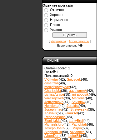
Оцените мой сайт
Отлично
Хорошо
Нормально
Плохо
Ужасно
[
·
]
Результаты
Архив опросов
Всего ответов:
469
ONLINE
Онлайн всего:
1
Гостей:
1
Пользователей:
0
VKHyday
(42)
,
Suicscek
(46)
,
dimetriwa
(40)
,
medyPorwayday
(42)
,
CharlesMa
(39)
,
aazslummA
(42)
,
LichasAsype
(38)
,
miraboosik
(49)
,
varesojaweh
(39)
,
Marilyner
(40)
,
Jeffreymove
(47)
,
Sevinfow
(40)
,
Nemlieka
(42)
,
Jeraldst
(40)
,
Josephmag
(42)
,
Strelevsskii
(38)
,
KostiaKi
(51)
,
FrankAX
(43)
,
Rebeccasunc
(48)
,
EleninjaMa
(42)
,
LarryBreli
(44)
,
Michaelsluro
(42)
,
Patricktab
(46)
,
JosephBoata
(50)
,
Mirpoi
(50)
,
StephenCig
(50)
,
Viviannes
(51)
,
AlbertDum
(38)
,
buferBib
(43)
,
nailnmAffek
(39)
, [
Полный список
]