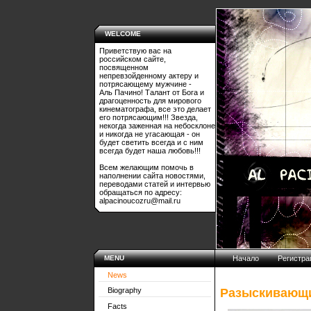
WELCOME
Приветствую вас на
российском сайте,
посвященном
непревзойденному актеру и
потрясающему мужчине -
Аль Пачино! Талант от Бога и
драгоценность для мирового
кинематографа, все это делает
его потрясающим!!! Звезда,
некогда заженная на небосклоне
и никогда не угасающая - он
будет светить всегда и с ним
всегда будет наша любовь!!!
Всем желающим помочь в
наполнении сайта новостями,
переводами статей и интервью
обращаться по адресу:
alpacinoucozru@mail.ru
MENU
Начало
Регистра
News
Разыскивающ
Biography
Facts