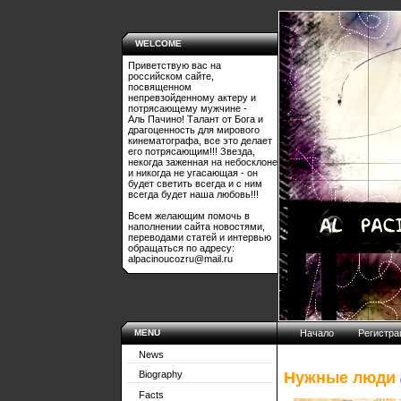
WELCOME
Приветствую вас на
российском сайте,
посвященном
непревзойденному актеру и
потрясающему мужчине -
Аль Пачино! Талант от Бога и
драгоценность для мирового
кинематографа, все это делает
его потрясающим!!! Звезда,
некогда заженная на небосклоне
и никогда не угасающая - он
будет светить всегда и с ним
всегда будет наша любовь!!!
Всем желающим помочь в
наполнении сайта новостями,
переводами статей и интервью
обращаться по адресу:
alpacinoucozru@mail.ru
MENU
Начало
Регистра
News
Нужные люди
Biography
Facts