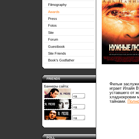
Filmography
Awards
Press
Fotos
Site
Forum
Guestbook
Site Friends
Book's Godfather
FRIENDS
Фильм заслужи
Баннеры сайта:
играет Илайя В
уставшего от ж
хладнокровии м
тайнами.
Полно
POLL