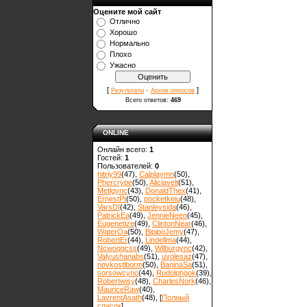
Оцените мой сайт
Отлично
Хорошо
Нормально
Плохо
Ужасно
[
·
]
Результаты
Архив опросов
Всего ответов:
469
ONLINE
Онлайн всего:
1
Гостей:
1
Пользователей:
0
hitriy99
(47)
,
Calplaymn
(50)
,
Phercrype
(50)
,
Aliciavelt
(51)
,
Metlgync
(43)
,
DonaldThex
(41)
,
ErnestPt
(50)
,
pocketkeiu
(48)
,
VarsDI
(42)
,
Stanleysida
(46)
,
PatrickEa
(49)
,
JennieNeen
(45)
,
Eugenetize
(49)
,
ClintonNear
(46)
,
WaterOa
(50)
,
BipipoJemy
(47)
,
RobertEr
(44)
,
Lindellma
(44)
,
Ncwoqqcss
(49)
,
Wilburgync
(42)
,
Valyushanabs
(51)
,
uvolesaz
(47)
,
novkostlborm
(50)
,
ВaninaSa
(51)
,
sorsowcync
(44)
,
Rudolphgok
(39)
,
Robertwisy
(48)
,
CharlesNork
(46)
,
MauriceRaw
(40)
,
LavrentAsath
(48)
, [
Полный
список
]