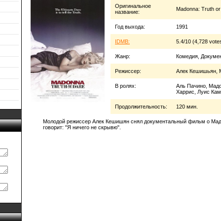
Оригинальное
Madonna: Truth or
название:
Год выхода:
1991
IDMB:
5.4/10 (4,728 vote
Жанр:
Комедия, Докуме
Режиссер:
Алек Кешишьян, 
В ролях:
Аль Пачино, Мадо
Харрис, Луис Кам
Продолжительность:
120 мин.
Молодой режиссер Алек Кешишян снял документальный фильм о Мадо
говорит: "Я ничего не скрывю".