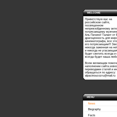
WELCOME
Приветствую вас на
российском сайте,
посвященном
непревзойденному акте
потрясающему мужчине
Аль Пачино! Талант от 
драгоценность для мир
кинематографа, все это
его потрясающим!!! Зве
некогда заженная на не
и никогда не угасающая
будет светить всегда и
всегда будет наша любо
Всем желающим помоч
наполнении сайта ново
переводами статей и и
обращаться по адресу:
alpacinoucozru@mail.ru
MENU
News
Biography
Facts