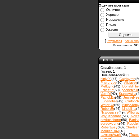
Оцените мой сайт
Отлично
Хорошо
Нормально
Плохо
Ужасно
[
·
Результаты
Архив опр
Всего ответов:
469
ONLINE
Онлайн всего:
1
Гостей:
1
Пользователей:
0
hitriy99
(47)
,
Calplaymn
(5
Phercrype
(50)
,
Aliciavelt
(
Metlgync
(43)
,
DonaldThe
ErnestPt
(50)
,
pocketkeiu
VarsDI
(42)
,
Stanleysida
(
PatrickEa
(49)
,
JennieNe
Eugenetize
(49)
,
ClintonN
WaterOa
(50)
,
BipipoJem
RobertEr
(44)
,
Lindellma
(
Ncwoqqcss
(49)
,
Wilburg
Valyushanabs
(51)
,
uvole
novkostlborm
(50)
,
Вanin
sorsowcync
(44)
,
Rudolp
Robertwisy
(48)
,
Charles
MauriceRaw
(40)
,
LavrentAsath
(48)
, [
Полн
список
]