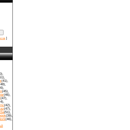
]
осов
0)
,
51)
,
x
(41)
,
(48)
,
46)
,
en
(45)
,
ear
(46)
,
y
(47)
,
44)
,
ync
(42)
,
saz
(47)
,
aSa
(51)
,
hgok
(39)
,
Nork
(46)
,
ый