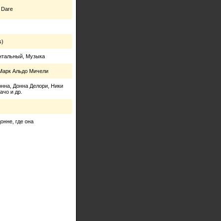
 Dare
s)
нтальный, Музыка
Марк Альдо Мичели
нна, Донна Делори, Ники
ачо и др.
нне, где она