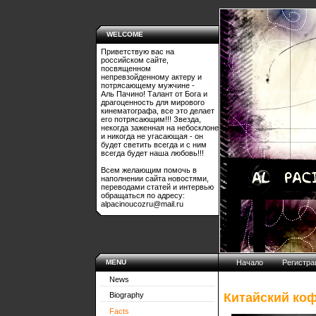
WELCOME
Приветствую вас на
российском сайте,
посвященном
непревзойденному актеру и
потрясающему мужчине -
Аль Пачино! Талант от Бога и
драгоценность для мирового
кинематографа, все это делает
его потрясающим!!! Звезда,
некогда заженная на небосклоне
и никогда не угасающая - он
будет светить всегда и с ним
всегда будет наша любовь!!!
Всем желающим помочь в
наполнении сайта новостями,
переводами статей и интервью
обращаться по адресу:
alpacinoucozru@mail.ru
MENU
Начало
Регистра
News
Китайский ко
Biography
Facts