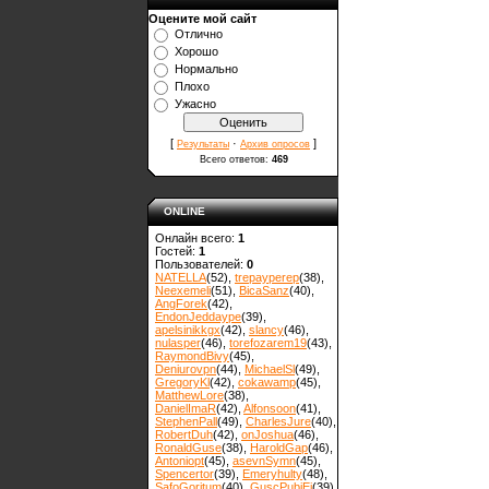
Оцените мой сайт
Отлично
Хорошо
Нормально
Плохо
Ужасно
[
·
]
Результаты
Архив опросов
Всего ответов:
469
ONLINE
Онлайн всего:
1
Гостей:
1
Пользователей:
0
NATELLA
(52)
,
trepayperep
(38)
,
Neexemeli
(51)
,
BicaSanz
(40)
,
AngForek
(42)
,
EndonJeddaype
(39)
,
apelsinikkgx
(42)
,
slancy
(46)
,
nulasper
(46)
,
torefozarem19
(43)
,
RaymondBivy
(45)
,
Deniurovpn
(44)
,
MichaelSl
(49)
,
GregoryKl
(42)
,
cokawamp
(45)
,
MatthewLore
(38)
,
DanielImaR
(42)
,
Alfonsoon
(41)
,
StephenPall
(49)
,
CharlesJure
(40)
,
RobertDuh
(42)
,
onJoshua
(46)
,
RonaldGuse
(38)
,
HaroldGap
(46)
,
Antoniopt
(45)
,
asevnSymn
(45)
,
Spencertor
(39)
,
Emeryhulty
(48)
,
SafoGoritum
(40)
,
GuscPubiEi
(39)
,