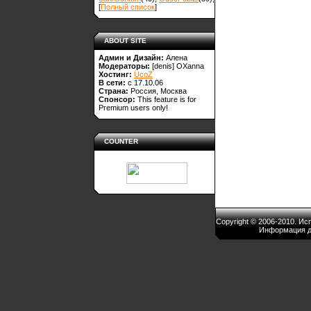
[
Полный список
]
ABOUT SITE
Админ и Дизайн:
Алена
Модераторы:
[denis]
OXanna
Хостинг:
UcoZ
В сети:
с 17.10.06
Страна:
Россия, Москва
Спонсор:
This feature is for
Premium users only!
COUNTER
Copyright © 2006-2010. И
Информация д