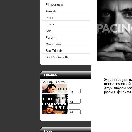
Filmography
Awards
Press
Fotos
Site
Forum
Guestbook
Site Friends
Book's Godfather
FRIENDS
Экранизация пь
Баннеры сайта:
повествующей о
двух людей рас
роли в фильме
POLL