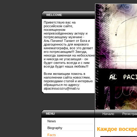
WELCOME
Приветствую вас на
российском сайте,
посвященном
непревзойденному актеру и
потрясающему мужчине -
Аль Пачино! Талант от Бога и
драгоценность для мирового
кинематографа, все это делает
его потрясающим!!! Звезда,
некогда заженная на небосклоне
и никогда не угасающая - он
будет светить всегда и с ним
всегда будет наша любовь!!!
Всем желающим помочь в
наполнении сайта новостями,
переводами статей и интервью
обращаться по адресу:
alpacinoucozru@mail.ru
MENU
Начало
Регистра
News
Каждое воскр
Biography
Facts