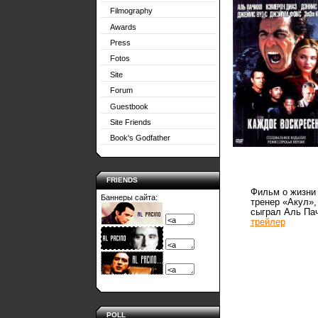
Filmography
Awards
Press
Fotos
Site
Forum
Guestbook
Site Friends
Book's Godfather
FRIENDS
Фильм о жизни 
Баннеры сайта:
тренер «Акул»,
сыграл Аль Пач
трейлер
POLL