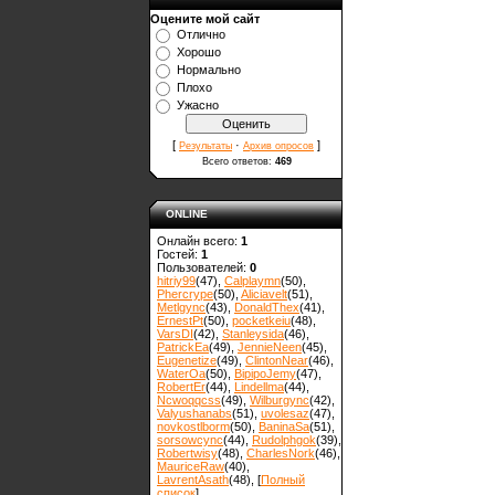
Оцените мой сайт
Отлично
Хорошо
Нормально
Плохо
Ужасно
[
·
]
Результаты
Архив опросов
Всего ответов:
469
ONLINE
Онлайн всего:
1
Гостей:
1
Пользователей:
0
hitriy99
(47)
,
Calplaymn
(50)
,
Phercrype
(50)
,
Aliciavelt
(51)
,
Metlgync
(43)
,
DonaldThex
(41)
,
ErnestPt
(50)
,
pocketkeiu
(48)
,
VarsDI
(42)
,
Stanleysida
(46)
,
PatrickEa
(49)
,
JennieNeen
(45)
,
Eugenetize
(49)
,
ClintonNear
(46)
,
WaterOa
(50)
,
BipipoJemy
(47)
,
RobertEr
(44)
,
Lindellma
(44)
,
Ncwoqqcss
(49)
,
Wilburgync
(42)
,
Valyushanabs
(51)
,
uvolesaz
(47)
,
novkostlborm
(50)
,
ВaninaSa
(51)
,
sorsowcync
(44)
,
Rudolphgok
(39)
,
Robertwisy
(48)
,
CharlesNork
(46)
,
MauriceRaw
(40)
,
LavrentAsath
(48)
, [
Полный
список
]