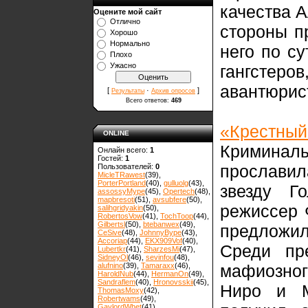
качества 
Оцените мой сайт
Отлично
стороны п
Хорошо
Нормально
него по су
Плохо
Ужасно
гангстер
авантюрис
[
·
]
Результаты
Архив опросов
Всего ответов:
469
«Крестный
ONLINE
Кримина
Онлайн всего:
1
Гостей:
1
прославил
Пользователей:
0
MicleTRawest
(39)
,
PorterPortland
(40)
,
gulluolg
(43)
,
звезду Г
assossyMype
(45)
,
Opertech
(48)
,
mapbresoti
(51)
,
avsubfere
(50)
,
режиссер 
salihgridyakin
(50)
,
RobertosVow
(41)
,
TochToop
(44)
,
Gilbertsl
(50)
,
btebanwex
(49)
,
предложил
CeSive
(48)
,
JohnnyBype
(43)
,
Accoriap
(44)
,
EKX909Vof
(40)
,
Среди пр
Lubertkr
(41)
,
SharzesMi
(47)
,
SidneyOl
(46)
,
sevinfou
(48)
,
alufnino
(39)
,
Tamaraxx
(46)
,
мафиозно
HaroldNub
(44)
,
HermanOn
(49)
,
Sandraflem
(40)
,
Hronovsskii
(45)
,
Ниро и М
ThomasMoxy
(42)
,
Robertwams
(49)
,
GaylordWhet
(41)
,