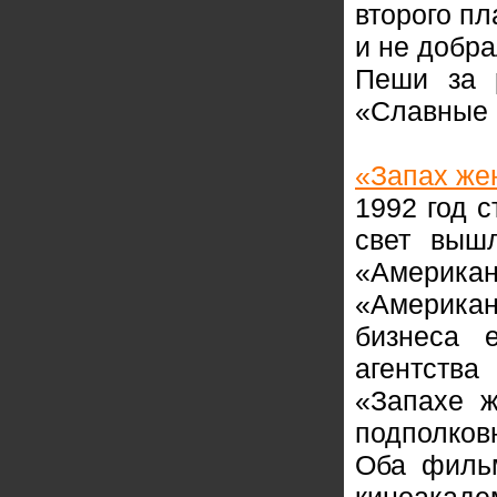
второго пл
и не добра
Пеши за 
«Славные 
«Запах ж
1992 год 
свет выш
«Американ
«Америк
бизнеса 
агентства
«Запахе ж
подполков
Оба филь