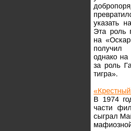
доброп
преврати
указать н
Эта роль 
на «Оскар
получил 
однако на
за роль Г
тигра».
«Крестный
В 1974 го
части фил
сыграл Ма
мафиозно