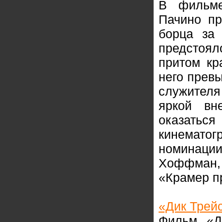
В фильме
Пачино пр
борца за 
предстоял
притом кр
него прев
служителя
яркой вн
оказатьс
кинемат
номинац
Хоффман
«Крамер п
«Дик Трей
Фильм «Д