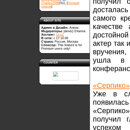
получил 
Charles25Mt
(51)
, [
Полный
список
]
досталась
самого кр
ABOUT SITE
качестве 
Админ и Дизайн:
Алена
Модераторы:
[denis]
OXanna
достойной
Хостинг:
UcoZ
В сети:
с 17.10.06
актер так
Страна:
Россия, Москва
Спонсор:
This feature is for
Premium users only!
вручения,
ушла в 
COUNTER
конферанс
«Серпико»
Уже в с
появилас
«Серпик
получил 
успехом 