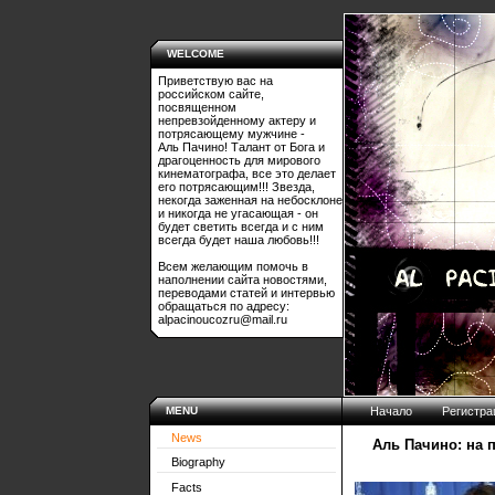
WELCOME
Приветствую вас на
российском сайте,
посвященном
непревзойденному актеру и
потрясающему мужчине -
Аль Пачино! Талант от Бога и
драгоценность для мирового
кинематографа, все это делает
его потрясающим!!! Звезда,
некогда заженная на небосклоне
и никогда не угасающая - он
будет светить всегда и с ним
всегда будет наша любовь!!!
Всем желающим помочь в
наполнении сайта новостями,
переводами статей и интервью
обращаться по адресу:
alpacinoucozru@mail.ru
MENU
Начало
Регистра
News
Аль Пачино: на 
Biography
Facts