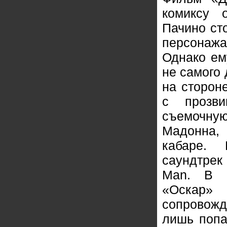
комиксу 
Пачино ст
персонажа
Однако ем
не самого 
на сторон
с прозв
съемочну
Мадонна, 
кабаре. 
саундтрек
Man. В 
«Оскар
сопровож
лишь попа