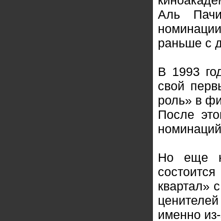
киноакаде
Аль Пач
номинации
раньше с 
В 1993 го
свой перв
роль» в ф
После это
номинаций
Но еще н
состоитс
квартал» 
ценителей
именно из-