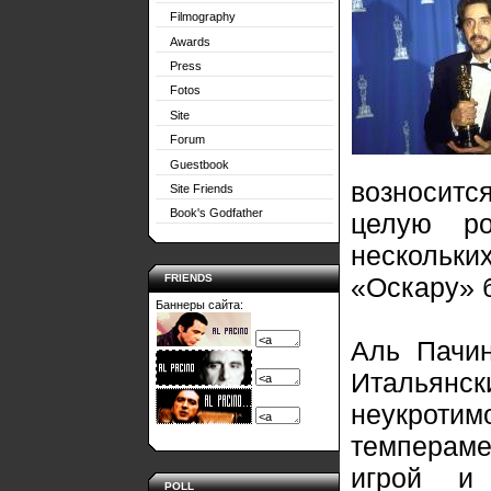
Filmography
Awards
Press
Fotos
Site
Forum
Guestbook
возноситс
Site Friends
Book's Godfather
целую ро
нескольки
FRIENDS
«Оскару» 
Баннеры сайта:
Аль Пачин
Итальян
неукротим
темперам
игрой и
POLL