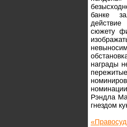
безысходн
банке за
действие
сюжету фи
изображ
невынос
обстановк
награды н
пережит
номиниров
номинаци
Рэндла Ма
гнездом ку
«Правосуд