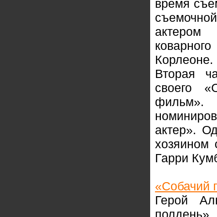
время съе
съемочной
актером
коварног
Корлеоне.
Вторая ча
своего «
фильм»
номиниров
актер». О
хозяином 
Гарри Кум
«Собачий 
Герой Ал
полдень» 