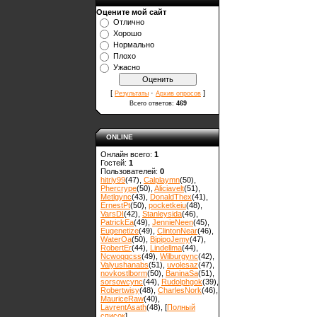
Оцените мой сайт
Отлично
Хорошо
Нормально
Плохо
Ужасно
[
·
]
Результаты
Архив опросов
Всего ответов:
469
ONLINE
Онлайн всего:
1
Гостей:
1
Пользователей:
0
hitriy99
(47)
,
Calplaymn
(50)
,
Phercrype
(50)
,
Aliciavelt
(51)
,
Metlgync
(43)
,
DonaldThex
(41)
,
ErnestPt
(50)
,
pocketkeiu
(48)
,
VarsDI
(42)
,
Stanleysida
(46)
,
PatrickEa
(49)
,
JennieNeen
(45)
,
Eugenetize
(49)
,
ClintonNear
(46)
,
WaterOa
(50)
,
BipipoJemy
(47)
,
RobertEr
(44)
,
Lindellma
(44)
,
Ncwoqqcss
(49)
,
Wilburgync
(42)
,
Valyushanabs
(51)
,
uvolesaz
(47)
,
novkostlborm
(50)
,
ВaninaSa
(51)
,
sorsowcync
(44)
,
Rudolphgok
(39)
,
Robertwisy
(48)
,
CharlesNork
(46)
,
MauriceRaw
(40)
,
LavrentAsath
(48)
, [
Полный
список
]