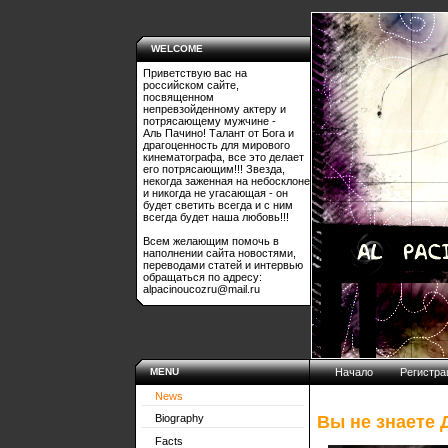
WELCOME
Приветствую вас на
российском сайте,
посвященном
непревзойденному актеру и
потрясающему мужчине -
Аль Пачино! Талант от Бога и
драгоценность для мирового
кинематографа, все это делает
его потрясающим!!! Звезда,
некогда заженная на небосклоне
и никогда не угасающая - он
будет светить всегда и с ним
всегда будет наша любовь!!!
Всем желающим помочь в
наполнении сайта новостями,
переводами статей и интервью
обращаться по адресу:
alpacinoucozru@mail.ru
MENU
Начало
Регистра
News
Вы не знаете
Biography
Facts