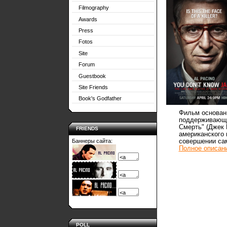
Filmography
Awards
Press
Fotos
Site
Forum
Guestbook
Site Friends
Book's Godfather
Фильм основанн
поддерживающе
Смерть" (Джек 
FRIENDS
американского 
совершении сам
Баннеры сайта:
Полное описани
POLL