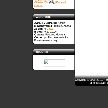
Charles25Mt
(51)
, [
Полный
список
]
ABOUT SITE
Админ и Дизайн:
Алена
Модераторы:
[denis]
OXanna
Хостинг:
UcoZ
В сети:
с 17.10.06
Страна:
Россия, Москва
Спонсор:
This feature is for
Premium users only!
COUNTER
Copyright © 2006-2010. И
Информация д