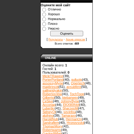
Оцените мой сайт
Отлично
Хорошо
Нормально
Плохо
Ужасно
[
·
]
Результаты
Архив опросов
Всего ответов:
469
ONLINE
Онлайн всего:
1
Гостей:
1
Пользователей:
0
MicleTRawest
(39)
,
PorterPortland
(40)
,
gulluolg
(43)
,
assossyMype
(45)
,
Opertech
(48)
,
mapbresoti
(51)
,
avsubfere
(50)
,
salihgridyakin
(50)
,
RobertosVow
(41)
,
TochToop
(44)
,
Gilbertsl
(50)
,
btebanwex
(49)
,
CeSive
(48)
,
JohnnyBype
(43)
,
Accoriap
(44)
,
EKX909Vof
(40)
,
Lubertkr
(41)
,
SharzesMi
(47)
,
SidneyOl
(46)
,
sevinfou
(48)
,
alufnino
(39)
,
Tamaraxx
(46)
,
HaroldNub
(44)
,
HermanOn
(49)
,
Sandraflem
(40)
,
Hronovsskii
(45)
,
ThomasMoxy
(42)
,
Robertwams
(49)
,
GaylordWhet
(41)
,