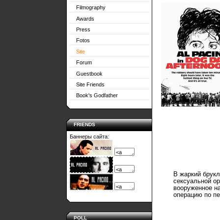
Filmography
Awards
Press
Fotos
Site
Forum
Guestbook
Site Friends
Book's Godfather
FRIENDS
Баннеры сайта:
В жаркий брук
сексуальной ор
вооруженное на
операцию по п
POLL