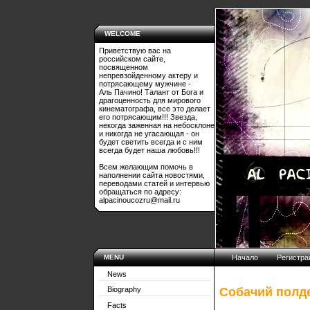
WELCOME
Приветствую вас на
российском сайте,
посвященном
непревзойденному актеру и
потрясающему мужчине -
Аль Пачино! Талант от Бога и
драгоценность для мирового
кинематографа, все это делает
его потрясающим!!! Звезда,
некогда заженная на небосклоне
и никогда не угасающая - он
будет светить всегда и с ним
всегда будет наша любовь!!!
Всем желающим помочь в
наполнении сайта новостями,
переводами статей и интервью
обращаться по адресу:
alpacinoucozru@mail.ru
MENU
Начало
Регистра
News
Собачий полд
Biography
Facts