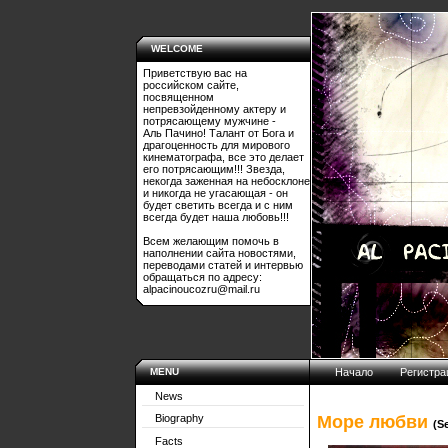
WELCOME
Приветствую вас на
российском сайте,
посвященном
непревзойденному актеру и
потрясающему мужчине -
Аль Пачино! Талант от Бога и
драгоценность для мирового
кинематографа, все это делает
его потрясающим!!! Звезда,
некогда заженная на небосклоне
и никогда не угасающая - он
будет светить всегда и с ним
всегда будет наша любовь!!!
Всем желающим помочь в
наполнении сайта новостями,
переводами статей и интервью
обращаться по адресу:
alpacinoucozru@mail.ru
MENU
Начало
Регистра
News
Море любви
Biography
(S
Facts