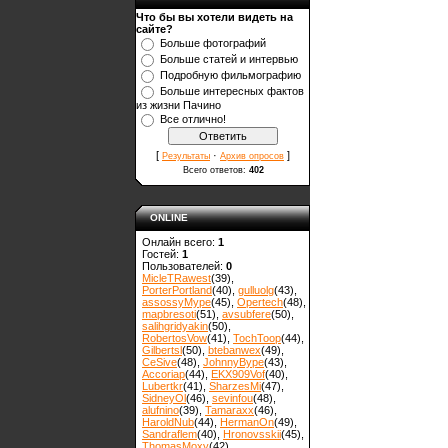
Что бы вы хотели видеть на
сайте?
Больше фотографий
Больше статей и интервью
Подробную фильмографию
Больше интересных фактов
из жизни Пачино
Все отлично!
[
·
]
Результаты
Архив опросов
Всего ответов:
402
ONLINE
Онлайн всего:
1
Гостей:
1
Пользователей:
0
MicleTRawest
(39)
,
PorterPortland
(40)
,
gulluolg
(43)
,
assossyMype
(45)
,
Opertech
(48)
,
mapbresoti
(51)
,
avsubfere
(50)
,
salihgridyakin
(50)
,
RobertosVow
(41)
,
TochToop
(44)
,
Gilbertsl
(50)
,
btebanwex
(49)
,
CeSive
(48)
,
JohnnyBype
(43)
,
Accoriap
(44)
,
EKX909Vof
(40)
,
Lubertkr
(41)
,
SharzesMi
(47)
,
SidneyOl
(46)
,
sevinfou
(48)
,
alufnino
(39)
,
Tamaraxx
(46)
,
HaroldNub
(44)
,
HermanOn
(49)
,
Sandraflem
(40)
,
Hronovsskii
(45)
,
ThomasMoxy
(42)
,