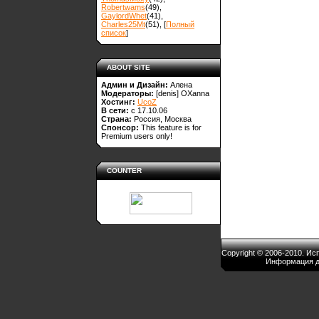
Robertwams
(49)
,
GaylordWhet
(41)
,
Charles25Mt
(51)
, [
Полный
список
]
ABOUT SITE
Админ и Дизайн:
Алена
Модераторы:
[denis]
OXanna
Хостинг:
UcoZ
В сети:
с 17.10.06
Страна:
Россия, Москва
Спонсор:
This feature is for
Premium users only!
COUNTER
Copyright © 2006-2010. И
Информация д