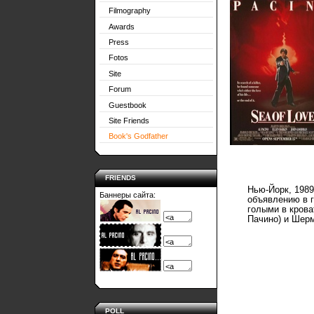
Filmography
Awards
Press
Fotos
Site
Forum
Guestbook
Site Friends
Book's Godfather
FRIENDS
Нью-Йорк, 198
Баннеры сайта:
объявлению в г
голыми в крова
Пачино) и Шер
POLL