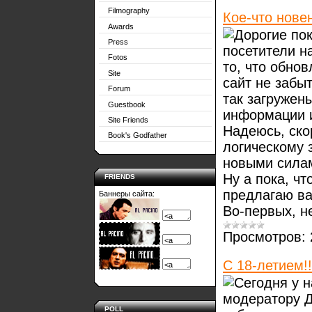
Filmography
Кое-что нове
Awards
Дорогие пок
Press
посетители н
Fotos
то, что обнов
Site
сайт не забыт
Forum
так загружен
Guestbook
информации и
Site Friends
Надеюсь, ско
Book's Godfather
логическому 
новыми сила
Ну а пока, чт
FRIENDS
предлагаю в
Баннеры сайта:
Во-первых, 
Просмотров:
С 18-летием!!
Сегодня у 
модератору Д
POLL