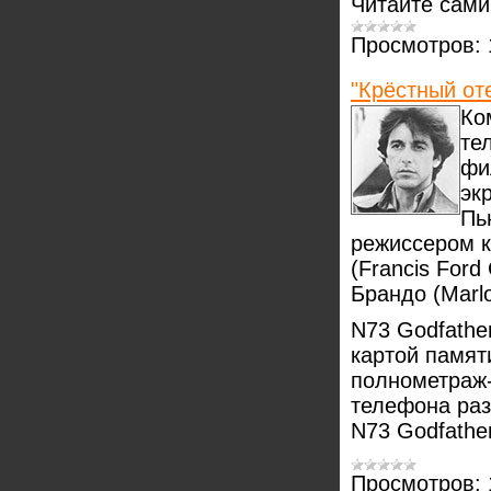
Читайте сами
Просмотров:
"Крёстный от
Ко
те
фи
эк
Пь
режиссером к
(Francis For
Брандо (Marlo
N73 Godfather
картой памят
полнометраж-
телефона раз
N73 Godfathe
Просмотров: