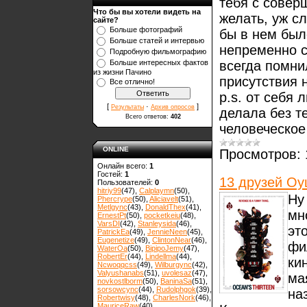
тебя с совер
Что бы вы хотели видеть на
желать, уж с
сайте?
Больше фотографий
бы в нем был
Больше статей и интервью
непременно с
Подробную фильмографию
всегда помни
Больше интересных фактов
из жизни Пачино
присутствия 
Все отлично!
p.s. от себя 
[
·
]
Результаты
Архив опросов
делала без т
Всего ответов:
402
человеческое
ONLINE
Просмотров:
Онлайн всего:
1
Гостей:
1
13 друзей О
Пользователей:
0
hitriy99
(47)
,
Calplaymn
(50)
,
Ну
Phercrype
(50)
,
Aliciavelt
(51)
,
Metlgync
(43)
,
DonaldThex
(41)
,
мн
ErnestPt
(50)
,
pocketkeiu
(48)
,
VarsDI
(42)
,
Stanleysida
(46)
,
эт
PatrickEa
(49)
,
JennieNeen
(45)
,
Eugenetize
(49)
,
ClintonNear
(46)
,
фи
WaterOa
(50)
,
BipipoJemy
(47)
,
RobertEr
(44)
,
Lindellma
(44)
,
ки
Ncwoqqcss
(49)
,
Wilburgync
(42)
,
Valyushanabs
(51)
,
uvolesaz
(47)
,
ма
novkostlborm
(50)
,
ВaninaSa
(51)
,
sorsowcync
(44)
,
Rudolphgok
(39)
,
на
Robertwisy
(48)
,
CharlesNork
(46)
,
MauriceRaw
(40)
,