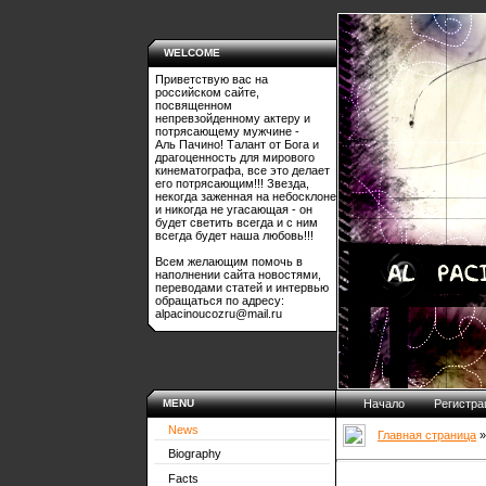
WELCOME
Приветствую вас на
российском сайте,
посвященном
непревзойденному актеру и
потрясающему мужчине -
Аль Пачино! Талант от Бога и
драгоценность для мирового
кинематографа, все это делает
его потрясающим!!! Звезда,
некогда заженная на небосклоне
и никогда не угасающая - он
будет светить всегда и с ним
всегда будет наша любовь!!!
Всем желающим помочь в
наполнении сайта новостями,
переводами статей и интервью
обращаться по адресу:
alpacinoucozru@mail.ru
MENU
Начало
Регистра
News
Главная страница
Biography
Facts