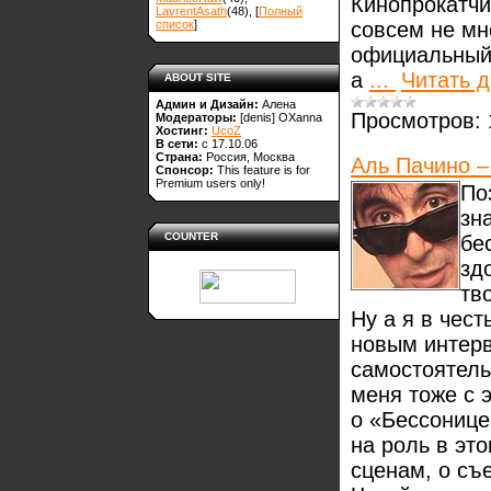
Кинопрокатчи
LavrentAsath
(48)
, [
Полный
совсем не мн
список
]
официальны
а
...
Читать 
ABOUT SITE
Админ и Дизайн:
Алена
Просмотров:
Модераторы:
[denis]
OXanna
Хостинг:
UcoZ
В сети:
с 17.10.06
Страна:
Россия, Москва
Аль Пачино –
Спонсор:
This feature is for
Premium users only!
По
зн
COUNTER
бе
зд
тв
Ну а я в чес
новым интерв
самостоятель
меня тоже с э
о «Бессонице
на роль в эт
сценам, о съ