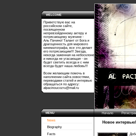
WELCOME
Приветствую вас на
российском сайте,
посвященном
непревзойденному актеру и
потрясающему мужчине -
Аль Пачино! Талант от Бога и
драгоценность для мирового
кинематографа, все это делает
его потрясающим!!! Звезда,
некогда заженная на небосклоне
и никогда не угасающая - он
будет светить всегда и с ним
всегда будет наша любовь!!!
Всем желающим помочь в
наполнении сайта новостями,
переводами статей и интервью
обращаться по адресу:
alpacinoucozru@mail.ru
MENU
Начало
Регистра
News
Новое интервью
Biography
Facts
Доб