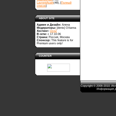
LavrentAsath
(48)
, [
Полный
список
]
ABOUT SITE
Админ и Дизайн:
Алена
Модераторы:
[denis]
OXanna
Хостинг:
UcoZ
В сети:
с 17.10.06
Страна:
Россия, Москва
Спонсор:
This feature is for
Premium users only!
COUNTER
Copyright © 2006-2010. И
Информация д