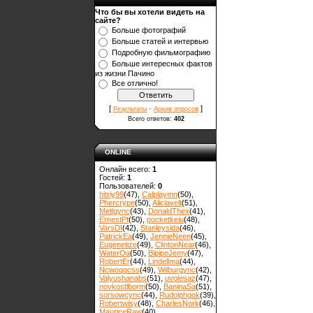
Что бы вы хотели видеть на
сайте?
Больше фотографий
Больше статей и интервью
Подробную фильмографию
Больше интересных фактов
из жизни Пачино
Все отлично!
[
·
]
Результаты
Архив опросов
Всего ответов:
402
ONLINE
Онлайн всего:
1
Гостей:
1
Пользователей:
0
hitriy99
(47)
,
Calplaymn
(50)
,
Phercrype
(50)
,
Aliciavelt
(51)
,
Metlgync
(43)
,
DonaldThex
(41)
,
ErnestPt
(50)
,
pocketkeiu
(48)
,
VarsDI
(42)
,
Stanleysida
(46)
,
PatrickEa
(49)
,
JennieNeen
(45)
,
Eugenetize
(49)
,
ClintonNear
(46)
,
WaterOa
(50)
,
BipipoJemy
(47)
,
RobertEr
(44)
,
Lindellma
(44)
,
Ncwoqqcss
(49)
,
Wilburgync
(42)
,
Valyushanabs
(51)
,
uvolesaz
(47)
,
novkostlborm
(50)
,
ВaninaSa
(51)
,
sorsowcync
(44)
,
Rudolphgok
(39)
,
Robertwisy
(48)
,
CharlesNork
(46)
,
MauriceRaw
(40)
,