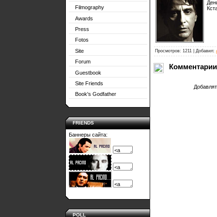
Ден
Filmography
Кста
Awards
Press
Fotos
Site
Просмотров: 1211 | Добавил:
Forum
Комментарии
Guestbook
Site Friends
Добавлят
Book's Godfather
FRIENDS
Баннеры сайта:
POLL