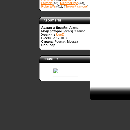
Lolitahic
(48)
,
RicardoPype
(43)
,
RobertWat
(41)
, [
Полный список
]
ABOUT SITE
Админ и Дизайн:
Алена
Модераторы:
[denis]
OXanna
Хостинг:
UcoZ
В сети:
с 17.10.06
Страна:
Россия, Москва
Спонсор:
COUNTER