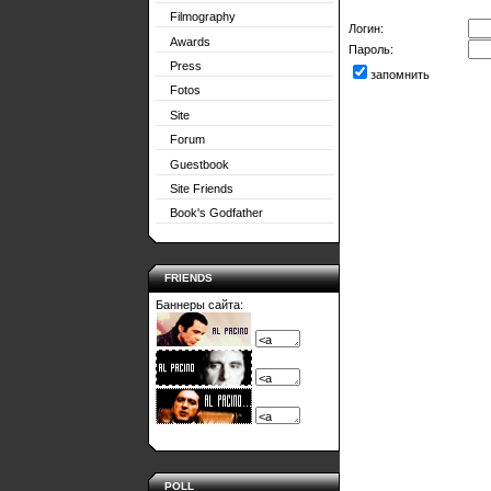
Filmography
Логин:
Awards
Пароль:
Press
запомнить
Fotos
Site
Forum
Guestbook
Site Friends
Book's Godfather
FRIENDS
Баннеры сайта:
POLL