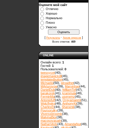
Оцените мой сайт
Отлично
Хорошо
Нормально
Плохо
Ужасно
[
·
]
Результаты
Архив опросов
Всего ответов:
469
ONLINE
Онлайн всего:
1
Гостей:
1
Пользователей:
0
twessycet
(40)
,
imagemagickdll
(45)
,
templatedbutton
(45)
,
Michaeloi
(50)
,
piroadhet
(42)
,
MArturovow
(39)
,
Marvinhag
(44)
,
DanielDub
(40)
,
WilliamTef
(47)
,
barakorek
(41)
,
krammula
(49)
,
FerminMa
(49)
,
userwmz
(45)
,
Antoniofuff
(42)
,
Orgyamapmt
(51)
,
Wqlcfhgkg
(48)
,
AnthonyKt
(39)
,
CharlesEt
(44)
,
Sharwnik
(38)
,
Poursorulky
(39)
,
Vtverssbroomb
(38)
,
MalvinaBior
(38)
,
macosovasath
(39)
,
NathanVeds
(43)
,
AmandaNut
(49)
,
Kevinvah
(40)
,
gikolus
(42)
,