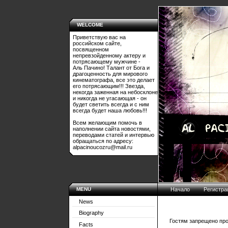
WELCOME
Приветствую вас на
российском сайте,
посвященном
непревзойденному актеру и
потрясающему мужчине -
Аль Пачино! Талант от Бога и
драгоценность для мирового
кинематографа, все это делает
его потрясающим!!! Звезда,
некогда заженная на небосклоне
и никогда не угасающая - он
будет светить всегда и с ним
всегда будет наша любовь!!!
Всем желающим помочь в
наполнении сайта новостями,
переводами статей и интервью
обращаться по адресу:
alpacinoucozru@mail.ru
MENU
Начало
Регистра
News
Biography
Гостям запрещено про
Facts