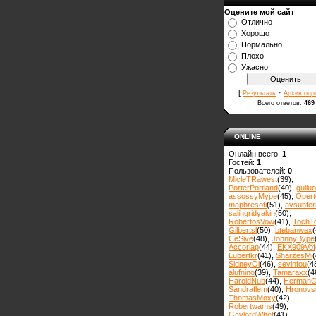
Оцените мой сайт
Отлично
Хорошо
Нормально
Плохо
Ужасно
[
·
Результаты
Архив опр
Всего ответов:
469
ONLINE
Онлайн всего:
1
Гостей:
1
Пользователей:
0
MicleTRawest
(39)
,
PorterPortland
(40)
,
gulluo
assossyMype
(45)
,
Opert
mapbresoti
(51)
,
avsubfer
salihgridyakin
(50)
,
RobertosVow
(41)
,
TochT
Gilbertsl
(50)
,
btebanwex
(
CeSive
(48)
,
JohnnyBype
Accoriap
(44)
,
EKX909Vof
Lubertkr
(41)
,
SharzesMi
(
SidneyOl
(46)
,
sevinfou
(4
alufnino
(39)
,
Tamaraxx
(4
HaroldNub
(44)
,
Herman
Sandraflem
(40)
,
Hronovss
ThomasMoxy
(42)
,
Robertwams
(49)
,
GaylordWhet
(41)
,