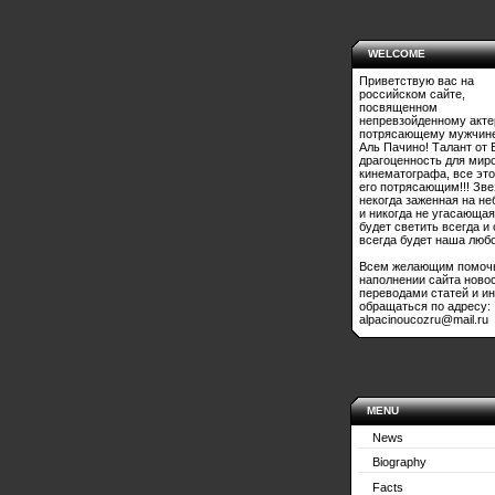
WELCOME
Приветствую вас на
российском сайте,
посвященном
непревзойденному акте
потрясающему мужчине
Аль Пачино! Талант от 
драгоценность для мир
кинематографа, все это
его потрясающим!!! Зве
некогда заженная на не
и никогда не угасающая
будет светить всегда и
всегда будет наша любо
Всем желающим помоч
наполнении сайта ново
переводами статей и и
обращаться по адресу:
alpacinoucozru@mail.ru
MENU
News
Biography
Facts