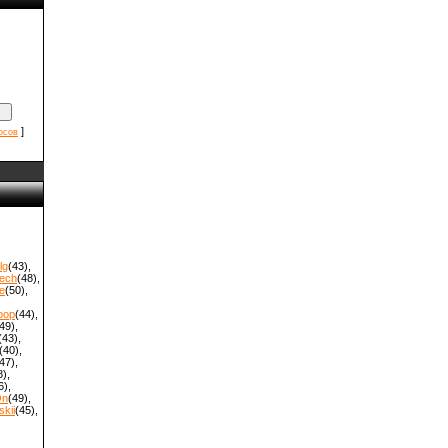
]
осов
lg
(43)
,
ech
(48)
,
e
(50)
,
oop
(44)
,
49)
,
(43)
,
(40)
,
47)
,
8)
,
6)
,
On
(49)
,
kii
(45)
,