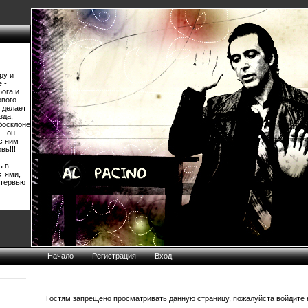
ру и
 -
Бога и
ового
 делает
зда,
босклоне
 - он
 с ним
вь!!!
ь в
стями,
нтервью
Начало
Регистрация
Вход
Гостям запрещено просматривать данную страницу, пожалуйста войдите н