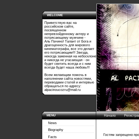
WELCOME
Приветствую вас на
российском сайте,
посвященном
непревзойденному актеру и
потрясающему мужчине -
Аль Пачино! Талант от Бога и
драгоценность для мирового
кинематографа, все это делает
его потрясающим!!! Звезда,
некогда заженная на небосклоне
и никогда не угасающая - он
будет светить всегда и с ним
всегда будет наша любовь!!!
Всем желающим помочь в
наполнении сайта новостями,
переводами статей и интервью
обращаться по адресу:
alpacinoucozru@mail.ru
MENU
Начало
Регистра
News
Biography
Гостям запрещено про
Facts