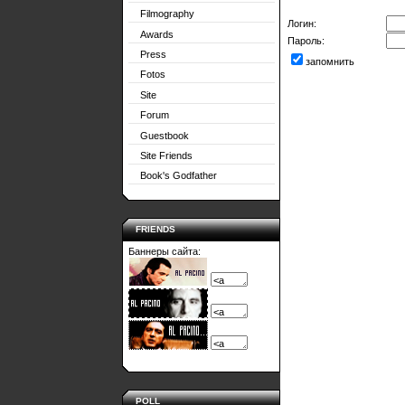
Filmography
Логин:
Awards
Пароль:
Press
запомнить
Fotos
Site
Forum
Guestbook
Site Friends
Book's Godfather
FRIENDS
Баннеры сайта:
POLL