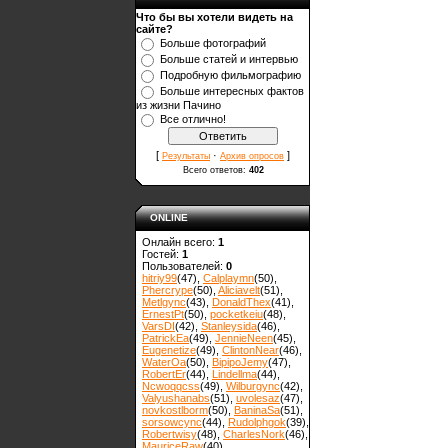
Что бы вы хотели видеть на
сайте?
Больше фотографий
Больше статей и интервью
Подробную фильмографию
Больше интересных фактов
из жизни Пачино
Все отлично!
[
·
]
Результаты
Архив опросов
Всего ответов:
402
ONLINE
Онлайн всего:
1
Гостей:
1
Пользователей:
0
hitriy99
(47)
,
Calplaymn
(50)
,
Phercrype
(50)
,
Aliciavelt
(51)
,
Metlgync
(43)
,
DonaldThex
(41)
,
ErnestPt
(50)
,
pocketkeiu
(48)
,
VarsDI
(42)
,
Stanleysida
(46)
,
PatrickEa
(49)
,
JennieNeen
(45)
,
Eugenetize
(49)
,
ClintonNear
(46)
,
WaterOa
(50)
,
BipipoJemy
(47)
,
RobertEr
(44)
,
Lindellma
(44)
,
Ncwoqqcss
(49)
,
Wilburgync
(42)
,
Valyushanabs
(51)
,
uvolesaz
(47)
,
novkostlborm
(50)
,
ВaninaSa
(51)
,
sorsowcync
(44)
,
Rudolphgok
(39)
,
Robertwisy
(48)
,
CharlesNork
(46)
,
MauriceRaw
(40)
,