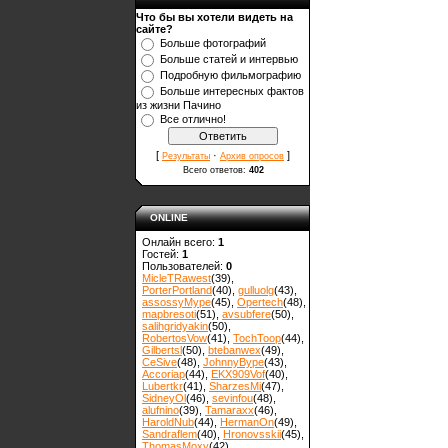
Что бы вы хотели видеть на
сайте?
Больше фотографий
Больше статей и интервью
Подробную фильмографию
Больше интересных фактов
из жизни Пачино
Все отлично!
[
·
]
Результаты
Архив опросов
Всего ответов:
402
ONLINE
Онлайн всего:
1
Гостей:
1
Пользователей:
0
MicleTRawest
(39)
,
PorterPortland
(40)
,
gulluolg
(43)
,
assossyMype
(45)
,
Opertech
(48)
,
mapbresoti
(51)
,
avsubfere
(50)
,
salihgridyakin
(50)
,
RobertosVow
(41)
,
TochToop
(44)
,
Gilbertsl
(50)
,
btebanwex
(49)
,
CeSive
(48)
,
JohnnyBype
(43)
,
Accoriap
(44)
,
EKX909Vof
(40)
,
Lubertkr
(41)
,
SharzesMi
(47)
,
SidneyOl
(46)
,
sevinfou
(48)
,
alufnino
(39)
,
Tamaraxx
(46)
,
HaroldNub
(44)
,
HermanOn
(49)
,
Sandraflem
(40)
,
Hronovsskii
(45)
,
ThomasMoxy
(42)
,