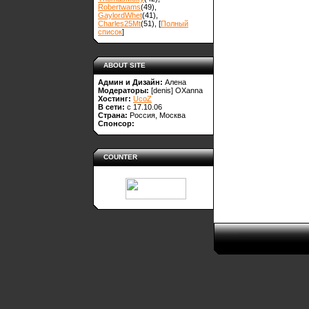
Robertwams
(49)
,
GaylordWhet
(41)
,
Charles25Mt
(51)
, [
Полный
список
]
ABOUT SITE
Админ и Дизайн:
Алена
Модераторы:
[denis]
OXanna
Хостинг:
UcoZ
В сети:
с 17.10.06
Страна:
Россия, Москва
Спонсор:
COUNTER