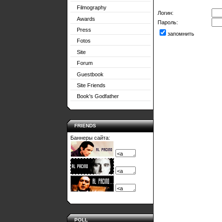
Filmography
Логин:
Awards
Пароль:
Press
запомнить
Fotos
Site
Forum
Guestbook
Site Friends
Book's Godfather
FRIENDS
Баннеры сайта:
POLL