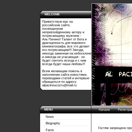
WELCOME
Приветствую вас на
российском сайте,
посвященном
непревзойденному актеру и
потрясающему мужчине -
Аль Пачино! Талант от Бога и
драгоценность для мирового
кинематографа, все это делает
его потрясающим!!! Звезда,
некогда заженная на небосклоне
и никогда не угасающая - он
будет светить всегда и с ним
всегда будет наша любовь!!!
Всем желающим помочь в
наполнении сайта новостями,
переводами статей и интервью
обращаться по адресу:
alpacinoucozru@mail.ru
MENU
Начало
Регистра
News
Biography
Гостям запрещено про
Facts