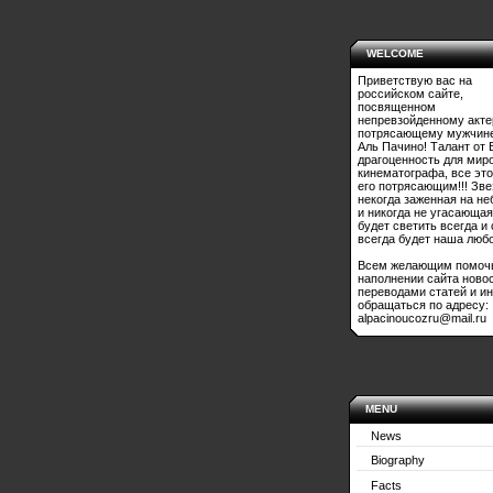
WELCOME
Приветствую вас на
российском сайте,
посвященном
непревзойденному акте
потрясающему мужчине
Аль Пачино! Талант от 
драгоценность для мир
кинематографа, все это
его потрясающим!!! Зве
некогда заженная на не
и никогда не угасающая
будет светить всегда и
всегда будет наша любо
Всем желающим помоч
наполнении сайта ново
переводами статей и и
обращаться по адресу:
alpacinoucozru@mail.ru
MENU
News
Biography
Facts