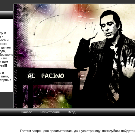
ру и
 -
Бога и
ового
 делает
зда,
босклоне
 - он
 с ним
вь!!!
ь в
стями,
нтервью
Начало
Регистрация
Вход
Гостям запрещено просматривать данную страницу, пожалуйста войдите н