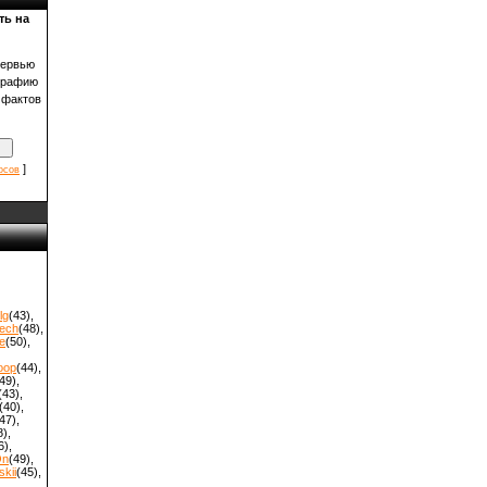
ть на
тервью
графию
 фактов
]
осов
lg
(43)
,
ech
(48)
,
e
(50)
,
oop
(44)
,
49)
,
(43)
,
(40)
,
47)
,
8)
,
6)
,
On
(49)
,
kii
(45)
,