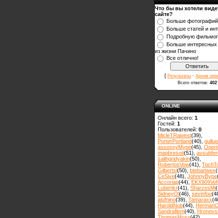
Что бы вы хотели виде
сайте?
Больше фотографий
Больше статей и ин
Подробную фильмо
Больше интересных
из жизни Пачино
Все отлично!
[
·
Результаты
Архив опр
Всего ответов:
402
ONLINE
Онлайн всего:
1
Гостей:
1
Пользователей:
0
MicleTRawest
(39)
,
PorterPortland
(40)
,
gulluo
assossyMype
(45)
,
Opert
mapbresoti
(51)
,
avsubfer
salihgridyakin
(50)
,
RobertosVow
(41)
,
TochT
Gilbertsl
(50)
,
btebanwex
(
CeSive
(48)
,
JohnnyBype
Accoriap
(44)
,
EKX909Vof
Lubertkr
(41)
,
SharzesMi
(
SidneyOl
(46)
,
sevinfou
(4
alufnino
(39)
,
Tamaraxx
(4
HaroldNub
(44)
,
Herman
Sandraflem
(40)
,
Hronovss
ThomasMoxy
(42)
,