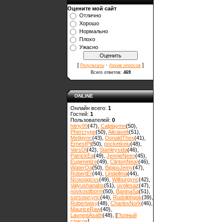
Оцените мой сайт
Отлично
Хорошо
Нормально
Плохо
Ужасно
[
·
]
Результаты
Архив опросов
Всего ответов:
469
ONLINE
Онлайн всего:
1
Гостей:
1
Пользователей:
0
hitriy99
(47)
,
Calplaymn
(50)
,
Phercrype
(50)
,
Aliciavelt
(51)
,
Metlgync
(43)
,
DonaldThex
(41)
,
ErnestPt
(50)
,
pocketkeiu
(48)
,
VarsDI
(42)
,
Stanleysida
(46)
,
PatrickEa
(49)
,
JennieNeen
(45)
,
Eugenetize
(49)
,
ClintonNear
(46)
,
WaterOa
(50)
,
BipipoJemy
(47)
,
RobertEr
(44)
,
Lindellma
(44)
,
Ncwoqqcss
(49)
,
Wilburgync
(42)
,
Valyushanabs
(51)
,
uvolesaz
(47)
,
novkostlborm
(50)
,
ВaninaSa
(51)
,
sorsowcync
(44)
,
Rudolphgok
(39)
,
Robertwisy
(48)
,
CharlesNork
(46)
,
MauriceRaw
(40)
,
LavrentAsath
(48)
, [
Полный
список
]