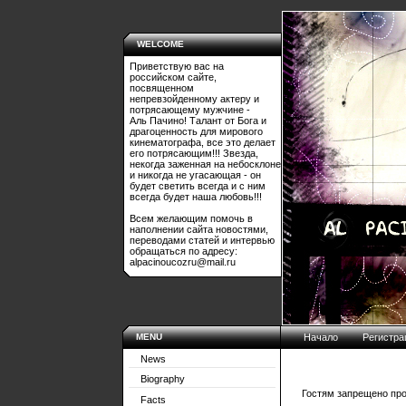
WELCOME
Приветствую вас на
российском сайте,
посвященном
непревзойденному актеру и
потрясающему мужчине -
Аль Пачино! Талант от Бога и
драгоценность для мирового
кинематографа, все это делает
его потрясающим!!! Звезда,
некогда заженная на небосклоне
и никогда не угасающая - он
будет светить всегда и с ним
всегда будет наша любовь!!!
Всем желающим помочь в
наполнении сайта новостями,
переводами статей и интервью
обращаться по адресу:
alpacinoucozru@mail.ru
MENU
Начало
Регистра
News
Biography
Гостям запрещено про
Facts