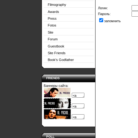
Filmography
Логин:
Awards
Пароль:
Press
запомнить
Fotos
Site
Forum
Guestbook
Site Friends
Book's Godfather
FRIENDS
Баннеры сайта:
POLL