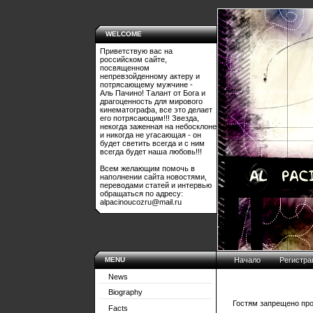
WELCOME
Приветствую вас на
российском сайте,
посвященном
непревзойденному актеру и
потрясающему мужчине -
Аль Пачино! Талант от Бога и
драгоценность для мирового
кинематографа, все это делает
его потрясающим!!! Звезда,
некогда заженная на небосклоне
и никогда не угасающая - он
будет светить всегда и с ним
всегда будет наша любовь!!!
Всем желающим помочь в
наполнении сайта новостями,
переводами статей и интервью
обращаться по адресу:
alpacinoucozru@mail.ru
MENU
Начало
Регистра
News
Biography
Гостям запрещено про
Facts