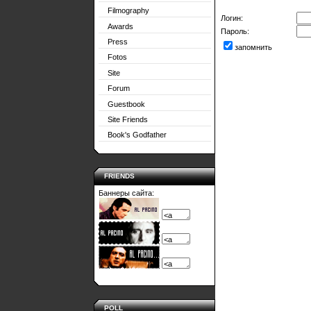
Filmography
Логин:
Awards
Пароль:
Press
запомнить
Fotos
Site
Forum
Guestbook
Site Friends
Book's Godfather
FRIENDS
Баннеры сайта:
POLL