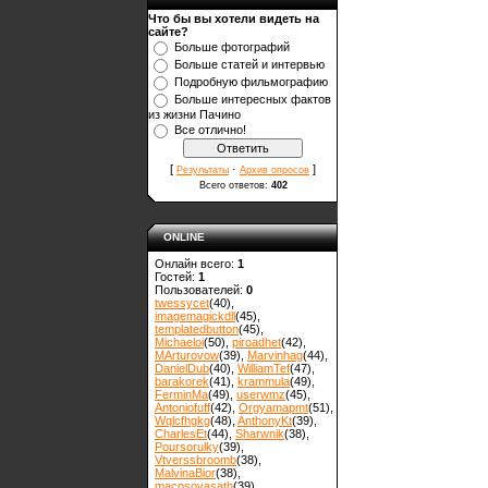
Что бы вы хотели видеть на
сайте?
Больше фотографий
Больше статей и интервью
Подробную фильмографию
Больше интересных фактов
из жизни Пачино
Все отлично!
[
·
]
Результаты
Архив опросов
Всего ответов:
402
ONLINE
Онлайн всего:
1
Гостей:
1
Пользователей:
0
twessycet
(40)
,
imagemagickdll
(45)
,
templatedbutton
(45)
,
Michaeloi
(50)
,
piroadhet
(42)
,
MArturovow
(39)
,
Marvinhag
(44)
,
DanielDub
(40)
,
WilliamTef
(47)
,
barakorek
(41)
,
krammula
(49)
,
FerminMa
(49)
,
userwmz
(45)
,
Antoniofuff
(42)
,
Orgyamapmt
(51)
,
Wqlcfhgkg
(48)
,
AnthonyKt
(39)
,
CharlesEt
(44)
,
Sharwnik
(38)
,
Poursorulky
(39)
,
Vtverssbroomb
(38)
,
MalvinaBior
(38)
,
macosovasath
(39)
,