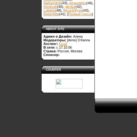
NathanVeds
(43)
,
AmandaNut
(49)
,
Kevinvah
(40)
,
gikolus
(42)
,
Lolitahic
(48)
,
RicardoPype
(43)
,
RobertWat
(41)
, [
Полный список
]
ABOUT SITE
Админ и Дизайн:
Алена
Модераторы:
[denis]
OXanna
Хостинг:
UcoZ
В сети:
с 17.10.06
Страна:
Россия, Москва
Спонсор:
COUNTER