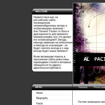
WELCOME
Приветствую вас на
российском сайте,
посвященном
непревзойденному актеру и
потрясающему мужчине -
Аль Пачино! Талант от Бога и
драгоценность для мирового
кинематографа, все это делает
его потрясающим!!! Звезда,
некогда заженная на небосклоне
и никогда не угасающая - он
будет светить всегда и с ним
всегда будет наша любовь!!!
Всем желающим помочь в
наполнении сайта новостями,
переводами статей и интервью
обращаться по адресу:
alpacinoucozru@mail.ru
MENU
Начало
Регистра
News
Biography
Гостям запрещено про
Facts