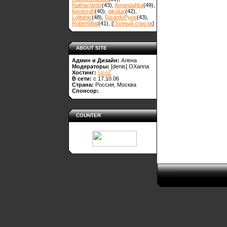
NathanVeds
(43)
,
AmandaNut
(49)
,
Kevinvah
(40)
,
gikolus
(42)
,
Lolitahic
(48)
,
RicardoPype
(43)
,
RobertWat
(41)
, [
Полный список
]
ABOUT SITE
Админ и Дизайн:
Алена
Модераторы:
[denis]
OXanna
Хостинг:
UcoZ
В сети:
с 17.10.06
Страна:
Россия, Москва
Спонсор:
COUNTER