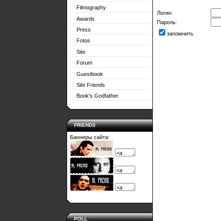
Filmography
Логин:
Awards
Пароль:
Press
запомнить
Fotos
Site
Forum
Guestbook
Site Friends
Book's Godfather
FRIENDS
Баннеры сайта:
POLL