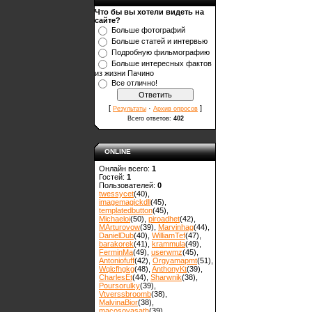
Что бы вы хотели видеть на
сайте?
Больше фотографий
Больше статей и интервью
Подробную фильмографию
Больше интересных фактов
из жизни Пачино
Все отлично!
[
·
]
Результаты
Архив опросов
Всего ответов:
402
ONLINE
Онлайн всего:
1
Гостей:
1
Пользователей:
0
twessycet
(40)
,
imagemagickdll
(45)
,
templatedbutton
(45)
,
Michaeloi
(50)
,
piroadhet
(42)
,
MArturovow
(39)
,
Marvinhag
(44)
,
DanielDub
(40)
,
WilliamTef
(47)
,
barakorek
(41)
,
krammula
(49)
,
FerminMa
(49)
,
userwmz
(45)
,
Antoniofuff
(42)
,
Orgyamapmt
(51)
,
Wqlcfhgkg
(48)
,
AnthonyKt
(39)
,
CharlesEt
(44)
,
Sharwnik
(38)
,
Poursorulky
(39)
,
Vtverssbroomb
(38)
,
MalvinaBior
(38)
,
macosovasath
(39)
,