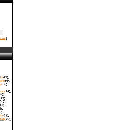
]
осов
lg
(43)
,
ech
(48)
,
e
(50)
,
oop
(44)
,
49)
,
(43)
,
(40)
,
47)
,
8)
,
6)
,
On
(49)
,
kii
(45)
,