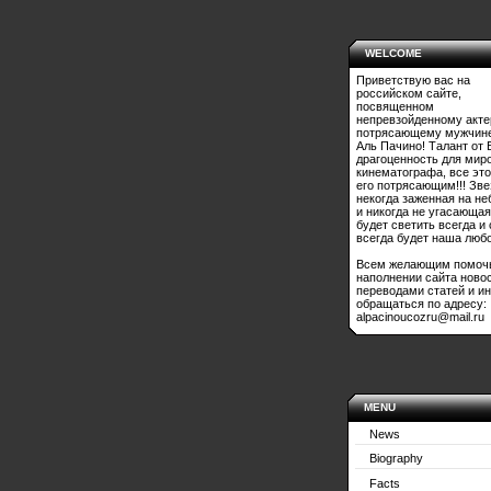
WELCOME
Приветствую вас на
российском сайте,
посвященном
непревзойденному акте
потрясающему мужчине
Аль Пачино! Талант от 
драгоценность для мир
кинематографа, все это
его потрясающим!!! Зве
некогда заженная на не
и никогда не угасающая
будет светить всегда и
всегда будет наша любо
Всем желающим помоч
наполнении сайта ново
переводами статей и и
обращаться по адресу:
alpacinoucozru@mail.ru
MENU
News
Biography
Facts