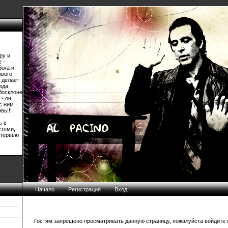
ру и
 -
Бога и
ового
 делает
зда,
босклоне
 - он
 с ним
вь!!!
ь в
стями,
нтервью
Начало
Регистрация
Вход
Гостям запрещено просматривать данную страницу, пожалуйста войдите н