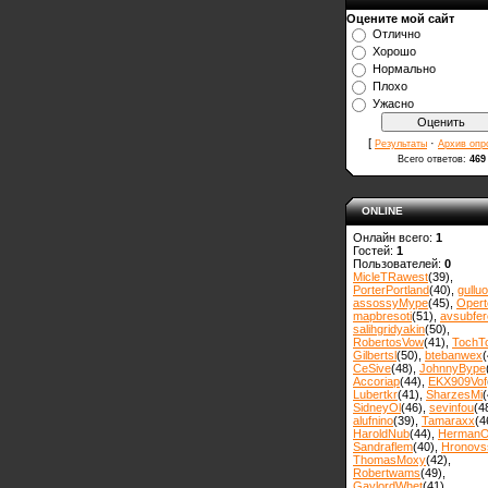
Оцените мой сайт
Отлично
Хорошо
Нормально
Плохо
Ужасно
[
·
Результаты
Архив опр
Всего ответов:
469
ONLINE
Онлайн всего:
1
Гостей:
1
Пользователей:
0
MicleTRawest
(39)
,
PorterPortland
(40)
,
gulluo
assossyMype
(45)
,
Opert
mapbresoti
(51)
,
avsubfer
salihgridyakin
(50)
,
RobertosVow
(41)
,
TochT
Gilbertsl
(50)
,
btebanwex
(
CeSive
(48)
,
JohnnyBype
Accoriap
(44)
,
EKX909Vof
Lubertkr
(41)
,
SharzesMi
(
SidneyOl
(46)
,
sevinfou
(4
alufnino
(39)
,
Tamaraxx
(4
HaroldNub
(44)
,
Herman
Sandraflem
(40)
,
Hronovss
ThomasMoxy
(42)
,
Robertwams
(49)
,
GaylordWhet
(41)
,