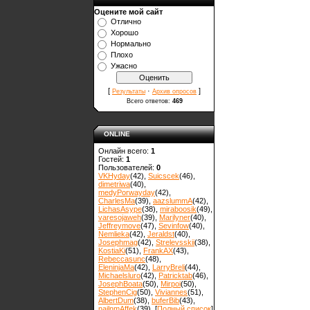
Оцените мой сайт
Отлично
Хорошо
Нормально
Плохо
Ужасно
[
·
]
Результаты
Архив опросов
Всего ответов:
469
ONLINE
Онлайн всего:
1
Гостей:
1
Пользователей:
0
VKHyday
(42)
,
Suicscek
(46)
,
dimetriwa
(40)
,
medyPorwayday
(42)
,
CharlesMa
(39)
,
aazslummA
(42)
,
LichasAsype
(38)
,
miraboosik
(49)
,
varesojaweh
(39)
,
Marilyner
(40)
,
Jeffreymove
(47)
,
Sevinfow
(40)
,
Nemlieka
(42)
,
Jeraldst
(40)
,
Josephmag
(42)
,
Strelevsskii
(38)
,
KostiaKi
(51)
,
FrankAX
(43)
,
Rebeccasunc
(48)
,
EleninjaMa
(42)
,
LarryBreli
(44)
,
Michaelsluro
(42)
,
Patricktab
(46)
,
JosephBoata
(50)
,
Mirpoi
(50)
,
StephenCig
(50)
,
Viviannes
(51)
,
AlbertDum
(38)
,
buferBib
(43)
,
nailnmAffek
(39)
, [
Полный список
]