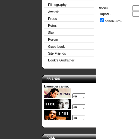
Filmography
Логин:
Awards
Пароль:
Press
запомнить
Fotos
Site
Forum
Guestbook
Site Friends
Book's Godfather
FRIENDS
Баннеры сайта:
POLL