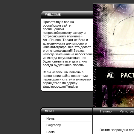
WELCOME
Приветствую вас на
российском сайте,
посвященном
непревзойденному актеру и
потрясающему мужчине -
Аль Пачино! Талант от Бога и
драгоценность для мирового
кинематографа, все это делает
его потрясающим!!! Звезда,
некогда заженная на небосклоне
и никогда не угасающая - он
будет светить всегда и с ним
всегда будет наша любовь!!!
Всем желающим помочь в
наполнении сайта новостями,
переводами статей и интервью
обращаться по адресу:
alpacinoucozru@mail.ru
MENU
Начало
Регистра
News
Biography
Гостям запрещено про
Facts