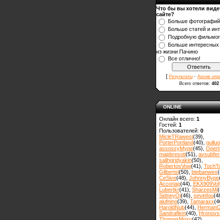
Что бы вы хотели виде
сайте?
Больше фотографий
Больше статей и ин
Подробную фильмо
Больше интересных
из жизни Пачино
Все отлично!
[
·
Результаты
Архив опр
Всего ответов:
402
ONLINE
Онлайн всего:
1
Гостей:
1
Пользователей:
0
MicleTRawest
(39)
,
PorterPortland
(40)
,
gulluo
assossyMype
(45)
,
Opert
mapbresoti
(51)
,
avsubfer
salihgridyakin
(50)
,
RobertosVow
(41)
,
TochT
Gilbertsl
(50)
,
btebanwex
(
CeSive
(48)
,
JohnnyBype
Accoriap
(44)
,
EKX909Vof
Lubertkr
(41)
,
SharzesMi
(
SidneyOl
(46)
,
sevinfou
(4
alufnino
(39)
,
Tamaraxx
(4
HaroldNub
(44)
,
Herman
Sandraflem
(40)
,
Hronovss
ThomasMoxy
(42)
,