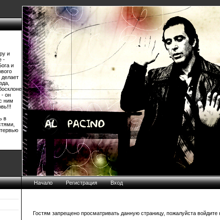
ру и
 -
Бога и
ового
 делает
зда,
босклоне
 - он
 с ним
вь!!!
ь в
стями,
нтервью
Начало
Регистрация
Вход
Гостям запрещено просматривать данную страницу, пожалуйста войдите н