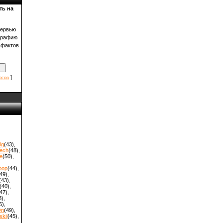
ть на
тервью
графию
 фактов
]
осов
lg
(43)
,
ech
(48)
,
e
(50)
,
oop
(44)
,
49)
,
(43)
,
(40)
,
47)
,
8)
,
6)
,
On
(49)
,
kii
(45)
,