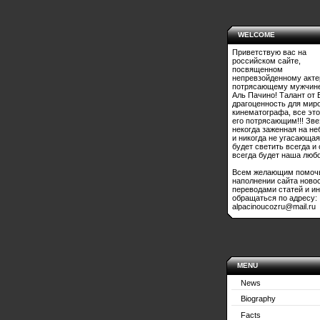
WELCOME
Приветствую вас на
российском сайте,
посвященном
непревзойденному акте
потрясающему мужчине
Аль Пачино! Талант от 
драгоценность для мир
кинематографа, все это
его потрясающим!!! Зве
некогда заженная на не
и никогда не угасающая
будет светить всегда и
всегда будет наша любо
Всем желающим помоч
наполнении сайта ново
переводами статей и и
обращаться по адресу:
alpacinoucozru@mail.ru
MENU
News
Biography
Facts