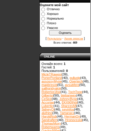
Оцените мой сайт
Отлично
Хорошо
Нормально
Плохо
Ужасно
[
·
]
Результаты
Архив опросов
Всего ответов:
469
ONLINE
Онлайн всего:
1
Гостей:
1
Пользователей:
0
MicleTRawest
(39)
,
PorterPortland
(40)
,
gulluolg
(43)
,
assossyMype
(45)
,
Opertech
(48)
,
mapbresoti
(51)
,
avsubfere
(50)
,
salihgridyakin
(50)
,
RobertosVow
(41)
,
TochToop
(44)
,
Gilbertsl
(50)
,
btebanwex
(49)
,
CeSive
(48)
,
JohnnyBype
(43)
,
Accoriap
(44)
,
EKX909Vof
(40)
,
Lubertkr
(41)
,
SharzesMi
(47)
,
SidneyOl
(46)
,
sevinfou
(48)
,
alufnino
(39)
,
Tamaraxx
(46)
,
HaroldNub
(44)
,
HermanOn
(49)
,
Sandraflem
(40)
,
Hronovsskii
(45)
,
ThomasMoxy
(42)
,
Robertwams
(49)
,
GaylordWhet
(41)
,