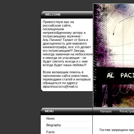
WELCOME
Приветствую вас на
российском сайте,
посвященном
непревзойденному актеру и
потрясающему мужчине -
Аль Пачино! Талант от Бога и
драгоценность для мирового
кинематографа, все это делает
его потрясающим!!! Звезда,
некогда заженная на небосклоне
и никогда не угасающая - он
будет светить всегда и с ним
всегда будет наша любовь!!!
Всем желающим помочь в
наполнении сайта новостями,
переводами статей и интервью
обращаться по адресу:
alpacinoucozru@mail.ru
MENU
Начало
Регистра
News
Biography
Гостям запрещено про
Facts