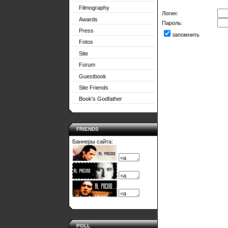
Filmography
Логин:
Awards
Пароль:
Press
запомнить
Fotos
Site
Forum
Guestbook
Site Friends
Book's Godfather
FRIENDS
Баннеры сайта:
POLL