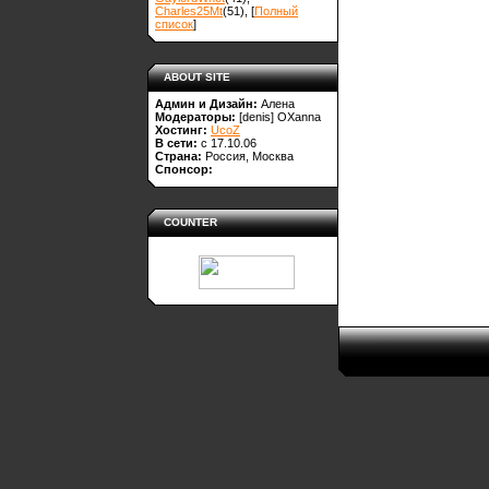
Charles25Mt
(51)
, [
Полный
список
]
ABOUT SITE
Админ и Дизайн:
Алена
Модераторы:
[denis]
OXanna
Хостинг:
UcoZ
В сети:
с 17.10.06
Страна:
Россия, Москва
Спонсор:
COUNTER