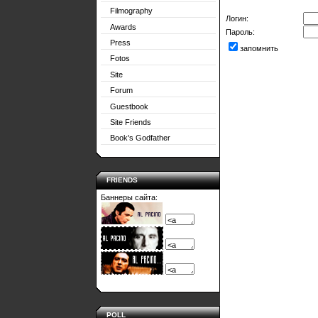
Filmography
Логин:
Awards
Пароль:
Press
запомнить
Fotos
Site
Forum
Guestbook
Site Friends
Book's Godfather
FRIENDS
Баннеры сайта:
POLL