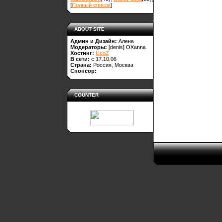
[
Полный список
]
ABOUT SITE
Админ и Дизайн:
Алена
Модераторы:
[denis]
OXanna
Хостинг:
UcoZ
В сети:
с 17.10.06
Страна:
Россия, Москва
Спонсор:
COUNTER