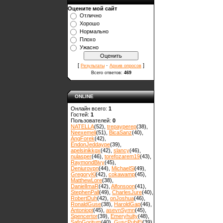
Оцените мой сайт
Отлично
Хорошо
Нормально
Плохо
Ужасно
[
·
]
Результаты
Архив опросов
Всего ответов:
469
ONLINE
Онлайн всего:
1
Гостей:
1
Пользователей:
0
NATELLA
(52)
,
trepayperep
(38)
,
Neexemeli
(51)
,
BicaSanz
(40)
,
AngForek
(42)
,
EndonJeddaype
(39)
,
apelsinikkgx
(42)
,
slancy
(46)
,
nulasper
(46)
,
torefozarem19
(43)
,
RaymondBivy
(45)
,
Deniurovpn
(44)
,
MichaelSl
(49)
,
GregoryKl
(42)
,
cokawamp
(45)
,
MatthewLore
(38)
,
DanielImaR
(42)
,
Alfonsoon
(41)
,
StephenPall
(49)
,
CharlesJure
(40)
,
RobertDuh
(42)
,
onJoshua
(46)
,
RonaldGuse
(38)
,
HaroldGap
(46)
,
Antoniopt
(45)
,
asevnSymn
(45)
,
Spencertor
(39)
,
Emeryhulty
(48)
,
SafoGoritum
(40)
,
GuscPubiEi
(39)
,