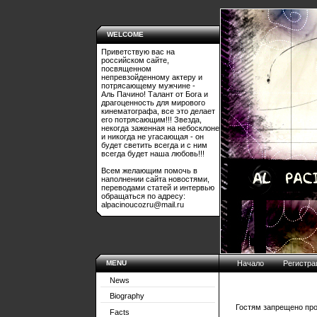
WELCOME
Приветствую вас на
российском сайте,
посвященном
непревзойденному актеру и
потрясающему мужчине -
Аль Пачино! Талант от Бога и
драгоценность для мирового
кинематографа, все это делает
его потрясающим!!! Звезда,
некогда заженная на небосклоне
и никогда не угасающая - он
будет светить всегда и с ним
всегда будет наша любовь!!!
Всем желающим помочь в
наполнении сайта новостями,
переводами статей и интервью
обращаться по адресу:
alpacinoucozru@mail.ru
MENU
Начало
Регистра
News
Biography
Гостям запрещено про
Facts