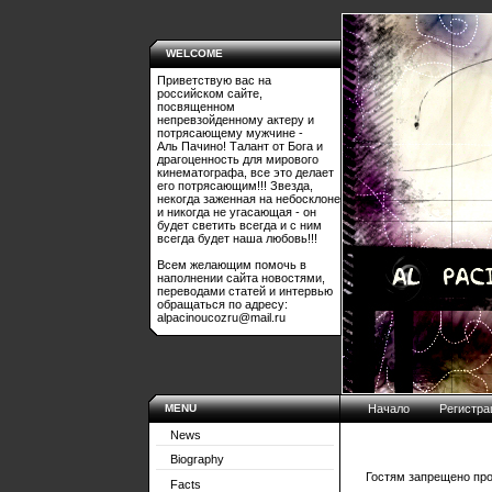
WELCOME
Приветствую вас на
российском сайте,
посвященном
непревзойденному актеру и
потрясающему мужчине -
Аль Пачино! Талант от Бога и
драгоценность для мирового
кинематографа, все это делает
его потрясающим!!! Звезда,
некогда заженная на небосклоне
и никогда не угасающая - он
будет светить всегда и с ним
всегда будет наша любовь!!!
Всем желающим помочь в
наполнении сайта новостями,
переводами статей и интервью
обращаться по адресу:
alpacinoucozru@mail.ru
MENU
Начало
Регистра
News
Biography
Гостям запрещено про
Facts