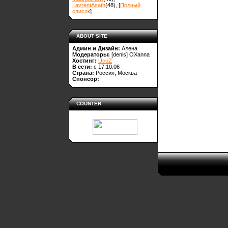
LavrentAsath
(48)
, [
Полный
список
]
ABOUT SITE
Админ и Дизайн:
Алена
Модераторы:
[denis]
OXanna
Хостинг:
UcoZ
В сети:
с 17.10.06
Страна:
Россия, Москва
Спонсор:
COUNTER