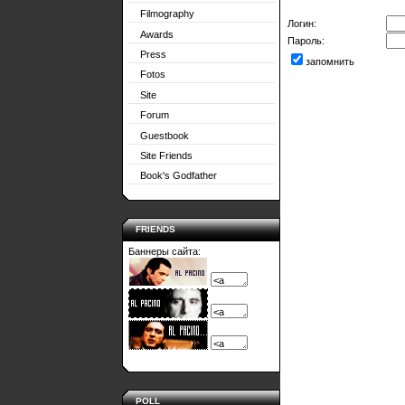
Filmography
Логин:
Awards
Пароль:
Press
запомнить
Fotos
Site
Forum
Guestbook
Site Friends
Book's Godfather
FRIENDS
Баннеры сайта:
POLL