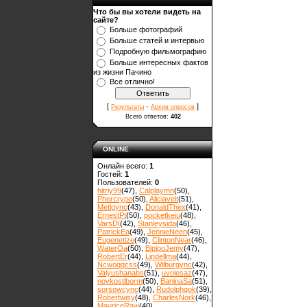
Что бы вы хотели видеть на
сайте?
Больше фотографий
Больше статей и интервью
Подробную фильмографию
Больше интересных фактов
из жизни Пачино
Все отлично!
[
·
]
Результаты
Архив опросов
Всего ответов:
402
ONLINE
Онлайн всего:
1
Гостей:
1
Пользователей:
0
hitriy99
(47)
,
Calplaymn
(50)
,
Phercrype
(50)
,
Aliciavelt
(51)
,
Metlgync
(43)
,
DonaldThex
(41)
,
ErnestPt
(50)
,
pocketkeiu
(48)
,
VarsDI
(42)
,
Stanleysida
(46)
,
PatrickEa
(49)
,
JennieNeen
(45)
,
Eugenetize
(49)
,
ClintonNear
(46)
,
WaterOa
(50)
,
BipipoJemy
(47)
,
RobertEr
(44)
,
Lindellma
(44)
,
Ncwoqqcss
(49)
,
Wilburgync
(42)
,
Valyushanabs
(51)
,
uvolesaz
(47)
,
novkostlborm
(50)
,
ВaninaSa
(51)
,
sorsowcync
(44)
,
Rudolphgok
(39)
,
Robertwisy
(48)
,
CharlesNork
(46)
,
MauriceRaw
(40)
,