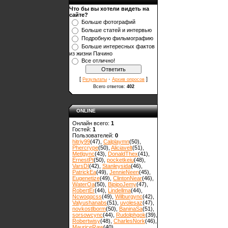
Что бы вы хотели видеть на
сайте?
Больше фотографий
Больше статей и интервью
Подробную фильмографию
Больше интересных фактов
из жизни Пачино
Все отлично!
[
·
]
Результаты
Архив опросов
Всего ответов:
402
ONLINE
Онлайн всего:
1
Гостей:
1
Пользователей:
0
hitriy99
(47)
,
Calplaymn
(50)
,
Phercrype
(50)
,
Aliciavelt
(51)
,
Metlgync
(43)
,
DonaldThex
(41)
,
ErnestPt
(50)
,
pocketkeiu
(48)
,
VarsDI
(42)
,
Stanleysida
(46)
,
PatrickEa
(49)
,
JennieNeen
(45)
,
Eugenetize
(49)
,
ClintonNear
(46)
,
WaterOa
(50)
,
BipipoJemy
(47)
,
RobertEr
(44)
,
Lindellma
(44)
,
Ncwoqqcss
(49)
,
Wilburgync
(42)
,
Valyushanabs
(51)
,
uvolesaz
(47)
,
novkostlborm
(50)
,
ВaninaSa
(51)
,
sorsowcync
(44)
,
Rudolphgok
(39)
,
Robertwisy
(48)
,
CharlesNork
(46)
,
MauriceRaw
(40)
,