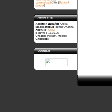
LavrentAsath
(48)
, [
Полный
список
]
ABOUT SITE
Админ и Дизайн:
Алена
Модераторы:
[denis]
OXanna
Хостинг:
UcoZ
В сети:
с 17.10.06
Страна:
Россия, Москва
Спонсор:
COUNTER