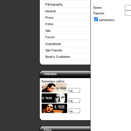
Filmography
Логин:
Awards
Пароль:
Press
запомнить
Fotos
Site
Forum
Guestbook
Site Friends
Book's Godfather
FRIENDS
Баннеры сайта:
POLL