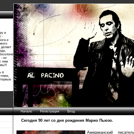
ру и
 -
Бога и
ового
 делает
зда,
босклоне
 - он
 с ним
вь!!!
ь в
стями,
нтервью
Начало
Регистрация
Вход
Сегодня 90 лет со дня рождения Марио Пьюзо.
Американский писател