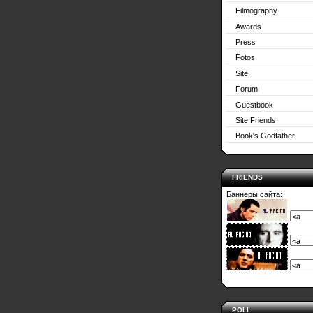
Filmography
Awards
Press
Fotos
Site
Forum
Guestbook
Site Friends
Book's Godfather
FRIENDS
Баннеры сайта:
POLL