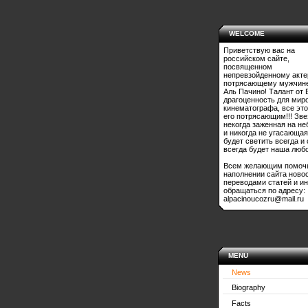
WELCOME
Приветствую вас на
российском сайте,
посвященном
непревзойденному акте
потрясающему мужчине
Аль Пачино! Талант от 
драгоценность для мир
кинематографа, все это
его потрясающим!!! Зве
некогда заженная на не
и никогда не угасающая
будет светить всегда и
всегда будет наша любо
Всем желающим помоч
наполнении сайта ново
переводами статей и и
обращаться по адресу:
alpacinoucozru@mail.ru
MENU
News
Biography
Facts