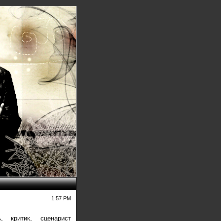
1:57 PM
ь, критик, сценарист