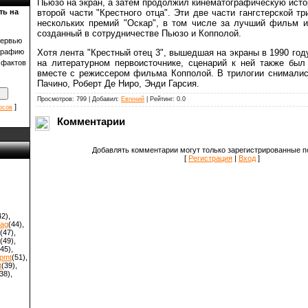
Пьюзо на экран, а затем продолжил кинематографическую ист
второй части "Крестного отца". Эти две части гангстерской т
ть на
нескольких премий "Оскар", в том числе за лучший фильм и
созданный в сотрудничестве Пьюзо и Копполой.
тервью
Хотя лента "Крестный отец 3", вышедшая на экраны в 1990 год
графию
на литературном первоисточнике, сценарий к ней также бы
 фактов
вместе с режиссером фильма Копполой. В трилогии снимали
Пачино, Роберт Де Ниро, Энди Гарсия.
Просмотров: 799 | Добавил:
Евгений
| Рейтинг: 0.0
]
осов
Комментарии
Добавлять комментарии могут только зарегистрированные п
[
Регистрация
|
Вход
]
42)
,
hag
(44)
,
(47)
,
(49)
,
(45)
,
pmt
(51)
,
t
(39)
,
38)
,