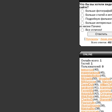
Что бы вы хотели виде
сайте?
Больше фотографий
Больше статей и ин
Подробную фильмо
Больше интересных
из жизни Пачино
Все отлично!
[
·
Результаты
Архив опр
Всего ответов:
402
ONLINE
Онлайн всего:
1
Гостей:
1
Пользователей:
0
twessycet
(40)
,
imagemagickdll
(45)
,
templatedbutton
(45)
,
Michaeloi
(50)
,
piroadhet
(
MArturovow
(39)
,
Marvin
DanielDub
(40)
,
WilliamTef
barakorek
(41)
,
krammula
FerminMa
(49)
,
userwmz
Antoniofuff
(42)
,
Orgyama
Wqlcfhgkg
(48)
,
AnthonyK
CharlesEt
(44)
,
Sharwnik
(
Poursorulky
(39)
,
Vtverssbroomb
(38)
,
MalvinaBior
(38)
,
macosovasath
(39)
,