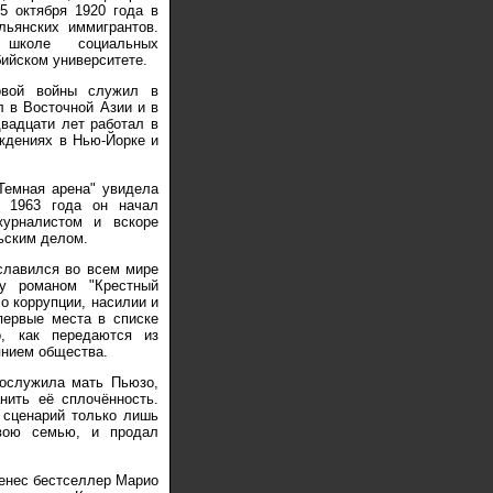
5 октября 1920 года в
льянских иммигрантов.
коле социальных
ийском университете.
овой войны служил в
 в Восточной Азии и в
двадцати лет работал в
ждениях в Нью-Йорке и
"Темная арена" увидела
с 1963 года он начал
журналистом и вскоре
ьским делом.
славился во всем мире
у романом "Крестный
о коррупции, насилии и
первые места в списке
о, как передаются из
янием общества.
послужила мать Пьюзо,
нить её сплочённость.
 сценарий только лишь
свою семью, и продал
енес бестселлер Марио