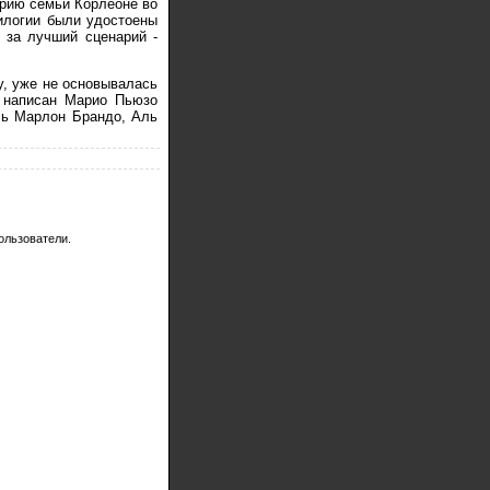
орию семьи Корлеоне во
рилогии были удостоены
 за лучший сценарий -
у, уже не основывалась
л написан Марио Пьюзо
сь Марлон Брандо, Аль
ользователи.