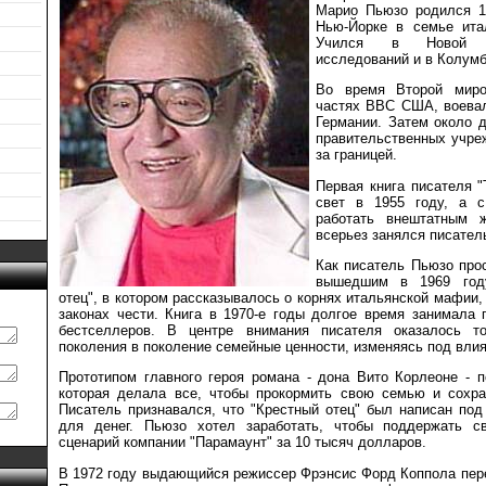
Марио Пьюзо родился 1
Нью-Йорке в семье ита
Учился в Новой ш
исследований и в Колумб
Во время Второй мир
частях ВВС США, воевал
Германии. Затем около 
правительственных учре
за границей.
Первая книга писателя 
свет в 1955 году, а 
работать внештатным 
всерьез занялся писател
Как писатель Пьюзо про
вышедшим в 1969 год
отец", в котором рассказывалось о корнях итальянской мафии, 
законах чести. Книга в 1970-е годы долгое время занимала 
бестселлеров. В центре внимания писателя оказалось т
поколения в поколение семейные ценности, изменяясь под вли
Прототипом главного героя романа - дона Вито Корлеоне - 
которая делала все, чтобы прокормить свою семью и сохра
Писатель признавался, что "Крестный отец" был написан под
для денег. Пьюзо хотел заработать, чтобы поддержать 
сценарий компании "Парамаунт" за 10 тысяч долларов.
В 1972 году выдающийся режиссер Фрэнсис Форд Коппола пер