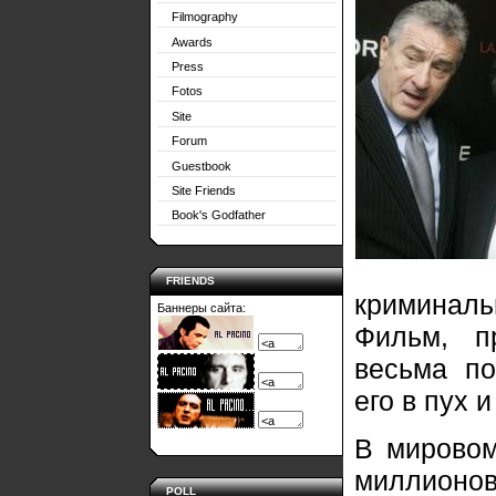
Filmography
Awards
Press
Fotos
Site
Forum
Guestbook
Site Friends
Book's Godfather
FRIENDS
криминаль
Баннеры сайта:
Фильм, п
весьма по
его в пух и
В мировом
миллионов
POLL