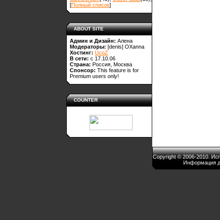
[
Полный список
]
ABOUT SITE
Админ и Дизайн:
Алена
Модераторы:
[denis]
OXanna
Хостинг:
UcoZ
В сети:
с 17.10.06
Страна:
Россия, Москва
Спонсор:
This feature is for
Premium users only!
COUNTER
Copyright © 2006-2010. И
Информация д