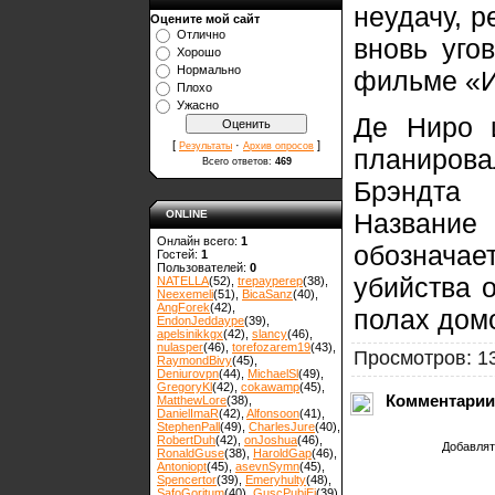
неудачу, 
Оцените мой сайт
Отлично
вновь уго
Хорошо
Нормально
фильме «
Плохо
Ужасно
Де Ниро 
[
·
]
Результаты
Архив опросов
планирова
Всего ответов:
469
Брэндта 
Название
ONLINE
Онлайн всего:
1
обозначае
Гостей:
1
Пользователей:
0
убийства 
NATELLA
(52)
,
trepayperep
(38)
,
Neexemeli
(51)
,
BicaSanz
(40)
,
AngForek
(42)
,
полах дом
EndonJeddaype
(39)
,
apelsinikkgx
(42)
,
slancy
(46)
,
nulasper
(46)
,
torefozarem19
(43)
,
Просмотров: 1
RaymondBivy
(45)
,
Deniurovpn
(44)
,
MichaelSl
(49)
,
GregoryKl
(42)
,
cokawamp
(45)
,
Комментарии
MatthewLore
(38)
,
DanielImaR
(42)
,
Alfonsoon
(41)
,
StephenPall
(49)
,
CharlesJure
(40)
,
RobertDuh
(42)
,
onJoshua
(46)
,
Добавлят
RonaldGuse
(38)
,
HaroldGap
(46)
,
Antoniopt
(45)
,
asevnSymn
(45)
,
Spencertor
(39)
,
Emeryhulty
(48)
,
SafoGoritum
(40)
,
GuscPubiEi
(39)
,