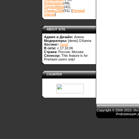
Robertwams
(49)
,
GaylordWhet
(41)
,
Charles25Mt
(51)
, [
Полный
список
]
ABOUT SITE
Админ и Дизайн:
Алена
Модераторы:
[denis]
OXanna
Хостинг:
UcoZ
В сети:
с 17.10.06
Страна:
Россия, Москва
Спонсор:
This feature is for
Premium users only!
COUNTER
Copyright © 2006-2010. И
Информация д