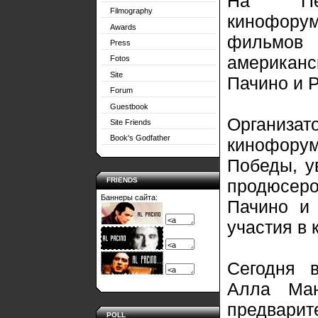
На Пете
Filmography
кинофору
Awards
фильмов с
Press
американс
Fotos
Site
Пачино и 
Forum
Guestbook
Организат
Site Friends
Book's Godfather
кинофор
Победы, у
FRIENDS
продюсер
Баннеры сайта:
Пачино и
участия в
Сегодня в
Алла Ман
предварит
POLL