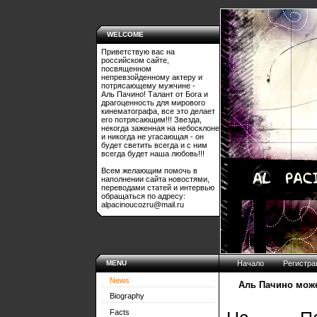
WELCOME
Приветствую вас на
российском сайте,
посвященном
непревзойденному актеру и
потрясающему мужчине -
Аль Пачино! Талант от Бога и
драгоценность для мирового
кинематографа, все это делает
его потрясающим!!! Звезда,
некогда заженная на небосклоне
и никогда не угасающая - он
будет светить всегда и с ним
всегда будет наша любовь!!!
Всем желающим помочь в
наполнении сайта новостями,
переводами статей и интервью
обращаться по адресу:
alpacinoucozru@mail.ru
MENU
Начало
Регистра
News
Аль Пачино може
Biography
Facts