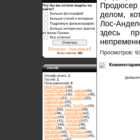
Продюсер 
Что бы вы хотели видеть на
сайте?
делом, ко
Больше фотографий
Больше статей и интервью
Лос-Андел
Подробную фильмографию
Больше интересных фактов
здесь п
из жизни Пачино
Все отлично!
непременн
[
·
]
Результаты
Архив опросов
Просмотров: 9
Всего ответов:
402
Комментарии
ONLINE
Онлайн всего:
1
Добавлят
Гостей:
1
Пользователей:
0
MicleTRawest
(39)
,
PorterPortland
(40)
,
gulluolg
(43)
,
assossyMype
(45)
,
Opertech
(48)
,
mapbresoti
(51)
,
avsubfere
(50)
,
salihgridyakin
(50)
,
RobertosVow
(41)
,
TochToop
(44)
,
Gilbertsl
(50)
,
btebanwex
(49)
,
CeSive
(48)
,
JohnnyBype
(43)
,
Accoriap
(44)
,
EKX909Vof
(40)
,
Lubertkr
(41)
,
SharzesMi
(47)
,
SidneyOl
(46)
,
sevinfou
(48)
,
alufnino
(39)
,
Tamaraxx
(46)
,
HaroldNub
(44)
,
HermanOn
(49)
,
Sandraflem
(40)
,
Hronovsskii
(45)
,
ThomasMoxy
(42)
,