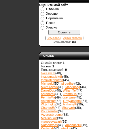
Оцените мой сайт
Отлично
Хорошо
Нормально
Плохо
Ужасно
[
·
]
Результаты
Архив опросов
Всего ответов:
469
ONLINE
Онлайн всего:
1
Гостей:
1
Пользователей:
0
twessycet
(40)
,
imagemagickdll
(45)
,
templatedbutton
(45)
,
Michaeloi
(50)
,
piroadhet
(42)
,
MArturovow
(39)
,
Marvinhag
(44)
,
DanielDub
(40)
,
WilliamTef
(47)
,
barakorek
(41)
,
krammula
(49)
,
FerminMa
(49)
,
userwmz
(45)
,
Antoniofuff
(42)
,
Orgyamapmt
(51)
,
Wqlcfhgkg
(48)
,
AnthonyKt
(39)
,
CharlesEt
(44)
,
Sharwnik
(38)
,
Poursorulky
(39)
,
Vtverssbroomb
(38)
,
MalvinaBior
(38)
,
macosovasath
(39)
,
NathanVeds
(43)
,
AmandaNut
(49)
,
Kevinvah
(40)
,
gikolus
(42)
,