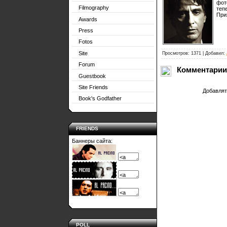
фот
Filmography
теп
При
Awards
Press
Fotos
Site
Просмотров: 1371 | Добавил:
Forum
Комментарии
Guestbook
Site Friends
Добавлят
Book's Godfather
FRIENDS
Баннеры сайта:
POLL