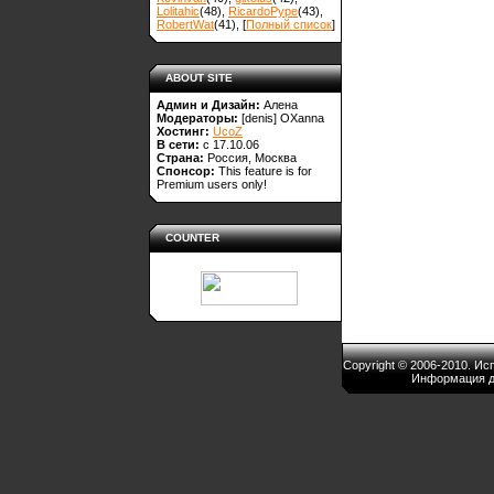
Lolitahic
(48)
,
RicardoPype
(43)
,
RobertWat
(41)
, [
Полный список
]
ABOUT SITE
Админ и Дизайн:
Алена
Модераторы:
[denis]
OXanna
Хостинг:
UcoZ
В сети:
с 17.10.06
Страна:
Россия, Москва
Спонсор:
This feature is for
Premium users only!
COUNTER
Copyright © 2006-2010. И
Информация д