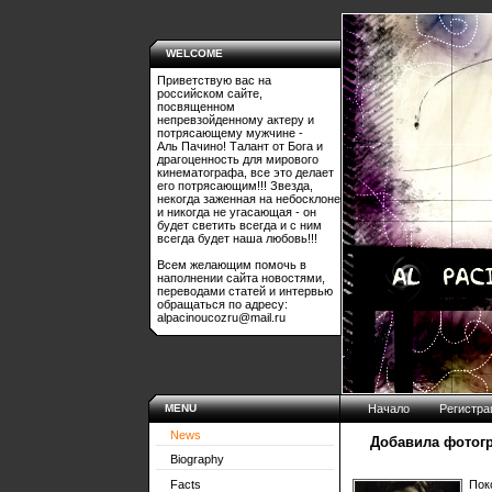
WELCOME
Приветствую вас на
российском сайте,
посвященном
непревзойденному актеру и
потрясающему мужчине -
Аль Пачино! Талант от Бога и
драгоценность для мирового
кинематографа, все это делает
его потрясающим!!! Звезда,
некогда заженная на небосклоне
и никогда не угасающая - он
будет светить всегда и с ним
всегда будет наша любовь!!!
Всем желающим помочь в
наполнении сайта новостями,
переводами статей и интервью
обращаться по адресу:
alpacinoucozru@mail.ru
MENU
Начало
Регистра
News
Добавила фотог
Biography
Facts
Пок