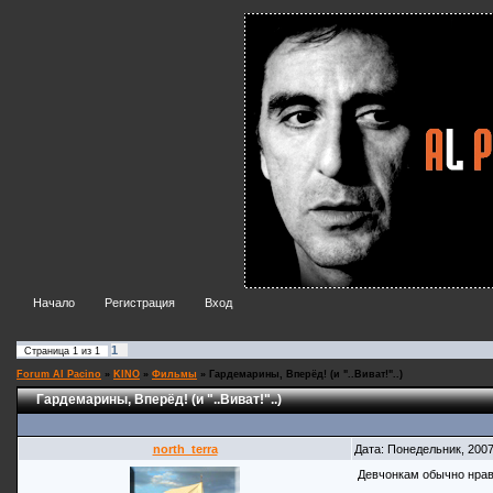
Начало
Регистрация
Вход
1
Страница
1
из
1
Forum Al Pacino
»
KINO
»
Фильмы
»
Гардемарины, Вперёд! (и "..Виват!"..)
Гардемарины, Вперёд! (и "..Виват!"..)
north_terra
Дата: Понедельник, 200
Девчонкам обычно нрав