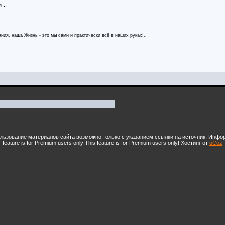
...
ния, наша Жизнь - это мы сами и практически всё в наших руках!..
ользование материалов сайта возможно только с указанием ссылки на источник. Инфо
feature is for Premium users only!
This feature is for Premium users only!
Хостинг от
uCoz