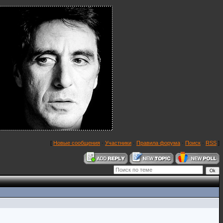
[
Новые сообщения
·
Участники
·
Правила форума
·
Поиск
·
RSS
]