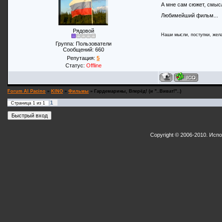
А мне сам сюжет, смысл
Любимейший фильм...
Рядовой
Наши мысли, поступки, жела
Группа: Пользователи
Сообщений:
660
Репутация:
5
Статус:
Offline
Forum Al Pacino
»
KINO
»
Фильмы
»
Гардемарины, Вперёд! (и "..Виват!"..)
1
Страница
1
из
1
Copyright © 2006-2010. Исп