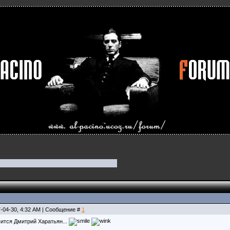
7-04-30, 4:32 AM | Сообщение #
1
ится Дмитрий Харатьян...