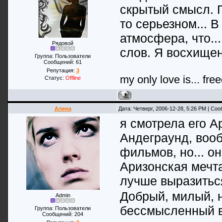
скрытый смысл. П
то серьезном... 
атмосфера, что...
Рядовой
слов. Я восхищен
Группа: Пользователи
Сообщений:
61
Репутация:
3
my only love is... fre
Статус:
Offline
Алена
Дата: Четверг, 2006-12-28, 5:26 PM | Со
я смотрела его А
Андеграунд, вооб
фильмов, но... о
Аризонская мечта
лучше выразиться
Добрый, милый, 
Admin
бессмысленный в
Группа: Пользователи
Сообщений:
204