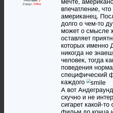
мечте, американс
Репутация:
8
Статус:
Offline
впечатление, что
американец. Посл
долго о чем-то д
может о смысле ж
оставляет прият
которых именно Д
никогда не знаеш
человек, тогда к
поведения норма
специфический ф
каждого
А вот Андеграунд
скучно и не инте
сигарет какой-то
фильм до конца и