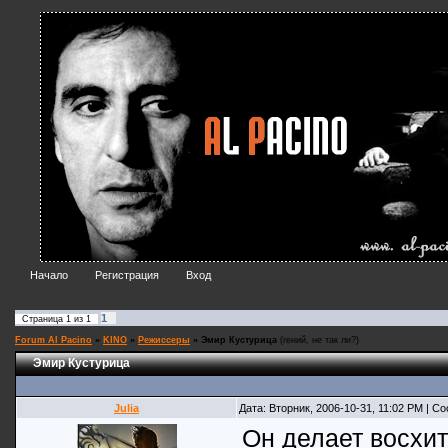
Начало
Регистрация
Вход
1
Страница
1
из
1
Forum Al Pacino
»
KINO
»
Режиссеры
»
Эмир Кустурица
(гений, не так ли?)
Эмир Кустурица
Julia
Дата: Вторник, 2006-10-31, 11:02 PM | 
Он делает восхит