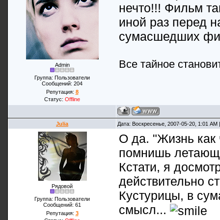
нечто!!! Фильм т
иной раз перед н
сумасшедших фи
Все тайное станови
Admin
Группа: Пользователи
Сообщений:
204
Репутация:
8
Статус:
Offline
Julia
Дата: Воскресенье, 2007-05-20, 1:01 AM
О да. "Жизнь как
помнишь летающу
Кстати, я досмот
действительно ст
Рядовой
Кустурицы, в су
Группа: Пользователи
Сообщений:
61
смысл...
Репутация:
3