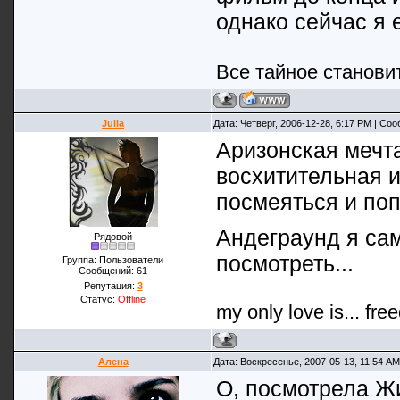
однако сейчас я
Все тайное станови
Julia
Дата: Четверг, 2006-12-28, 6:17 PM | Со
Аризонская мечт
восхитительная и
посмеяться и поп
Андеграунд я са
Рядовой
посмотреть...
Группа: Пользователи
Сообщений:
61
Репутация:
3
Статус:
Offline
my only love is... fre
Алена
Дата: Воскресенье, 2007-05-13, 11:54 A
О, посмотрела Жи