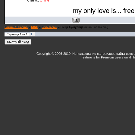
Статус:
Offline
my only love is... fre
Forum Al Pacino
»
KINO
»
Режиссеры
»
Эмир Кустурица
(гений, не так ли?)
1
Страница
1
из
1
Copyright © 2006-2010. Использование материалов сайта возм
feature is for Premium users only!
Th