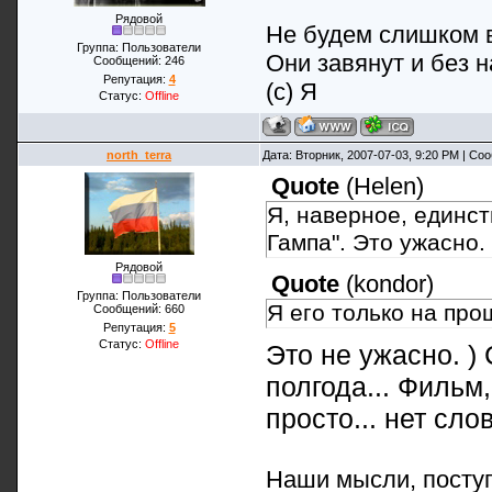
Рядовой
Не будем слишком в
Группа: Пользователи
Они завянут и без н
Сообщений:
246
Репутация:
4
(с) Я
Статус:
Offline
north_terra
Дата: Вторник, 2007-07-03, 9:20 PM | С
Quote
(
Helen
)
Я, наверное, единст
Гампа". Это ужасно.
Рядовой
Quote
(
kondor
)
Группа: Пользователи
Я его только на про
Сообщений:
660
Репутация:
5
Статус:
Offline
Это не ужасно. )
полгода... Фильм
просто... нет слов
Наши мысли, поступ