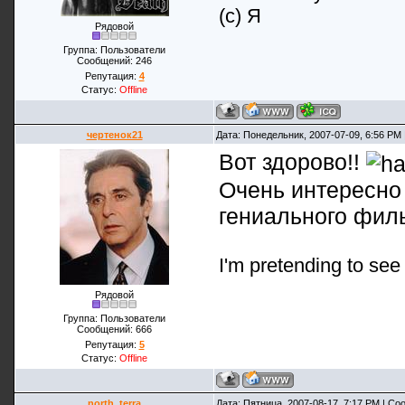
(с) Я
Рядовой
Группа: Пользователи
Сообщений:
246
Репутация:
4
Статус:
Offline
чертенок21
Дата: Понедельник, 2007-07-09, 6:56 PM
Вот здорово!!
Очень интересно 
гениального фил
I'm pretending to see m
Рядовой
Группа: Пользователи
Сообщений:
666
Репутация:
5
Статус:
Offline
north_terra
Дата: Пятница, 2007-08-17, 7:17 PM | С