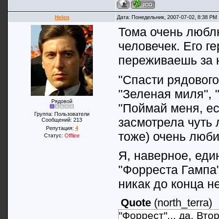
Helen
Дата: Понедельник, 2007-07-02, 8:38 PM
Тома очень любл
человечек. Его г
переживаешь за 
"Спасти рядового
"Зеленая миля", 
Рядовой
"Поймай меня, ес
Группа: Пользователи
засмотрела чуть л
Сообщений:
213
Репутация:
4
тоже) очень люби
Статус:
Offline
Я, наверное, еди
"Форреста Гампа"
никак до конца н
Quote
(
north_terra
)
"Форрест"... да. Вто