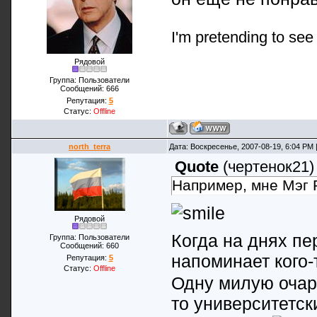
I'm pretending to see m
Рядовой
Группа: Пользователи
Сообщений:
666
Репутация:
5
Статус:
Offline
north_terra
Дата: Воскресенье, 2007-08-19, 6:04 PM
Quote
(
чертенок21
)
Например, мне Мэг 
Рядовой
Когда на днях пе
Группа: Пользователи
Сообщений:
660
напоминает кого-
Репутация:
5
Статус:
Offline
Одну милую очаро
то университетск