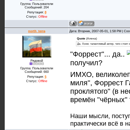
Группа: Пользователи
Сообщений:
204
Репутация:
8
Статус:
Offline
north_terra
Дата: Вторник, 2007-05-01, 1:58 PM | С
Quote
(Алена)
Да, Хэнкс талантливый актер, чего стоит о
"Форрест"... да..
получил?
Рядовой
Группа: Пользователи
Сообщений:
660
ИМХО, великолеп
Репутация:
5
миля", Форрест Га
Статус:
Offline
проклятого" (в н
времён "чёрных" 
Наши мысли, поступ
практически всё в н