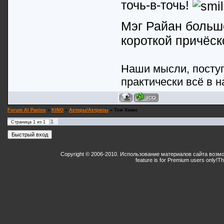
точь-в-точь!
Мэг Райан больше
короткой причёск
Наши мысли, поступ
практически всё в н
Forum Al Pacino
»
KINO
»
Актеры/Актрисы
»
Том Хэнкс
1
Страница
1
из
1
Copyright © 2006-2010. Использование материалов сайта возм
feature is for Premium users only!
Th