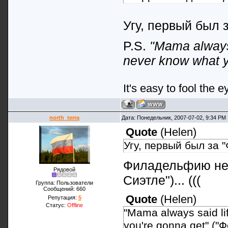
Угу, первый был
P.S.
"Mama always 
never know what y
It's easy to fool the e
north_terra
Дата: Понедельник, 2007-07-02, 9:34 PM
Quote
(
Helen
)
Угу, первый был за 
Филадельфию не 
Рядовой
Сиэтле")... (((
Группа: Пользователи
Сообщений:
660
Quote
(
Helen
)
Репутация:
5
Статус:
Offline
"Mama always said li
you're gonna get" ("