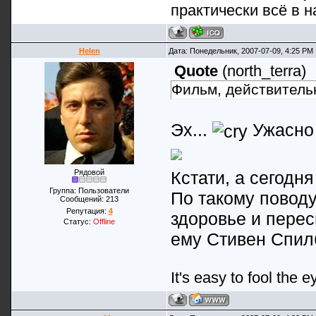
практически всё в н
Helen
Дата: Понедельник, 2007-07-09, 4:25 PM
Quote
(
north_terra
)
Фильм, действительн
Эх...
Ужасно 
Рядовой
Кстати, а сегодня
Группа: Пользователи
По такому поводу
Сообщений:
213
Репутация:
4
здоровье и перес
Статус:
Offline
ему Стивен Спил
It's easy to fool the e