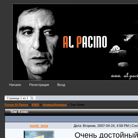
Начало
Регистрация
Вход
1
Страница
1
из
1
Forum Al Pacino
»
KINO
»
Актеры/Актрисы
»
Том Хэнкс
Том Хэнкс
north_terra
Дата: Вторник, 2007-04-24, 4:58 PM | С
Очень достойный