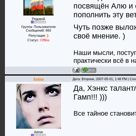
посвящён Алю и 
пополнить эту в
Рядовой
Чуть позже выло
Группа: Пользователи
Сообщений:
660
своё мнение. )
Репутация:
5
Статус:
Offline
Наши мысли, поступ
практически всё в н
Алена
Дата: Вторник, 2007-05-01, 1:48 PM | С
Да, Хэнкс талант
Гамп!!! )))
Все тайное станови
Admin