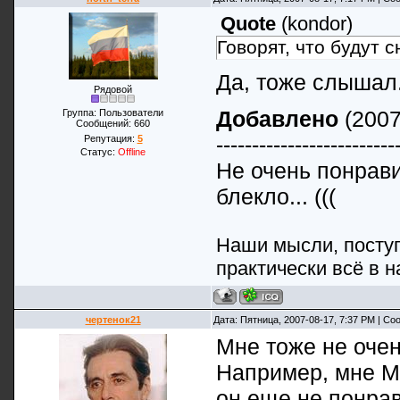
Quote
(
kondor
)
Говорят, что будут 
Да, тоже слышал.
Рядовой
Добавлено
(2007
Группа: Пользователи
Сообщений:
660
-------------------------
Репутация:
5
Статус:
Offline
Не очень понрави
блекло... (((
Наши мысли, поступ
практически всё в н
чертенок21
Дата: Пятница, 2007-08-17, 7:37 PM | С
Мне тоже не очен
Например, мне Мэ
он еще не понра