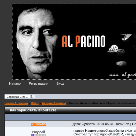
Начало
Регистрация
Вход
1
Страница
1
из
1
Forum Al Pacino
»
KINO
»
Актеры/Актрисы
»
Как заработать вКонтакте
(Заработок вКонтакте)
Как заработать вКонтакте
WilliamSr
Дата: Суббота, 2014-05-31, 10:42 PM | 
привет Нашел способ заработка вКонтак
Рядовой
Смотрел тут http://goo.gl/3zqlOR, что д