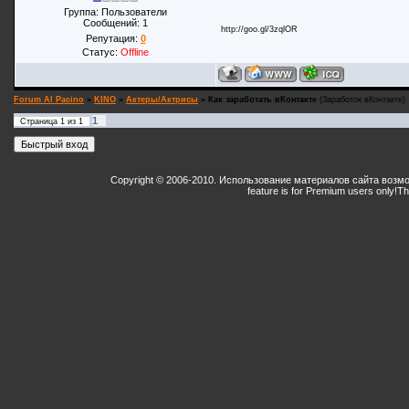
Группа: Пользователи
Сообщений:
1
http://goo.gl/3zqlOR
Репутация:
0
Статус:
Offline
Forum Al Pacino
»
KINO
»
Актеры/Актрисы
»
Как заработать вКонтакте
(Заработок вКонтакте)
1
Страница
1
из
1
Copyright © 2006-2010. Использование материалов сайта возм
feature is for Premium users only!
Th