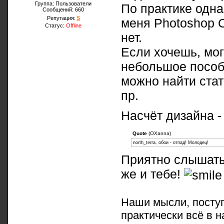
Группа: Пользователи
По практике одна
Сообщений:
660
Репутация:
5
меня Photoshop C
Статус:
Offline
нет.
Если хочешь, мог
небольшое пособи
можно найти стат
пр.
Насчёт дизайна -
Quote
(OXanna)
north_terra, обои - отпад! Молодец!
Приятно слышать 
же и тебе!
Наши мысли, поступ
практически всё в н