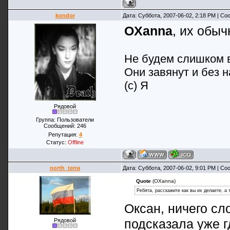
kondor
Дата: Суббота, 2007-06-02, 2:18 PM | С
OXanna
, их обы
Не будем слишком в
Они завянут и без н
(с) Я
Рядовой
Группа: Пользователи
Сообщений:
246
Репутация:
4
Статус:
Offline
north_terra
Дата: Суббота, 2007-06-02, 9:01 PM | С
Quote
(OXanna)
Ребята, расскажите как вы их делаете, а т
Оксан, ничего сл
подсказала уже г
Рядовой