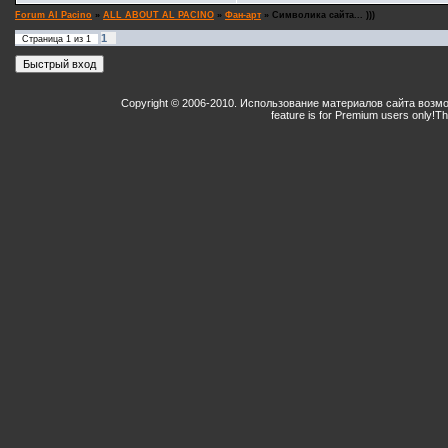
Forum Al Pacino
»
ALL ABOUT AL PACINO
»
Фан-арт
»
Символика сайта... )))
1
Страница
1
из
1
Copyright © 2006-2010. Использование материалов сайта возм
feature is for Premium users only!
Th