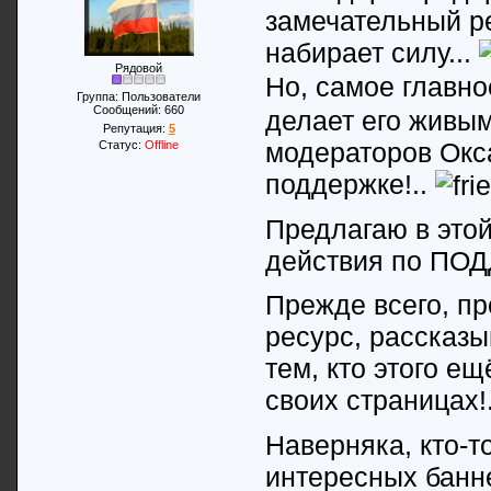
замечательный ре
набирает силу...
Рядовой
Но, самое главно
Группа: Пользователи
Сообщений:
660
делает его живым
Репутация:
5
модераторов Окса
Статус:
Offline
поддержке!..
Предлагаю в это
действия по ПОД
Прежде всего, пр
ресурс, рассказы
тем, кто этого ещ
своих страницах!
Наверняка, кто-т
интересных банн