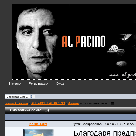
Начало
Регистрация
Вход
1
Страница
1
из
1
Forum Al Pacino
»
ALL ABOUT AL PACINO
»
Фан-арт
»
Символика сайта... )))
Символика сайта... )))
north_terra
Дата: Воскресенье, 2007-05-13, 2:10 AM
Благодаря предп