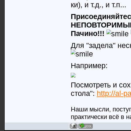
ки), и т.д., и т.п...
Присоединяйтес
НЕПОВТОРИМЫЙ 
Пачино!!!
Для "задела" нес
Например:
Посмотреть и сох
стола":
http://al-
Наши мысли, поступ
практически всё в н