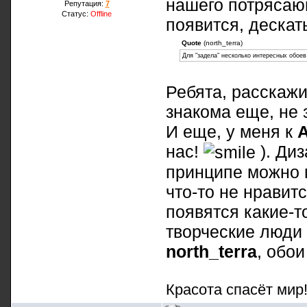
нашего потрясающ
Репутация:
7
Статус:
Offline
появится, дескат
Quote
(north_terra)
Для "задела" несколько интересных обоев 
Ребята, расскажит
знакома еще, не 
И еще, у меня к
нас!
). Диз
принципе можно 
что-то не нравитс
появятся какие-т
творческие люди 
north_terra
, обои
Красота спасёт мир