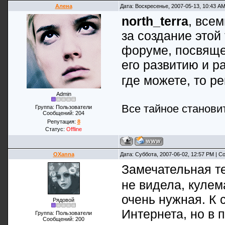
Алена
Дата: Воскресенье, 2007-05-13, 10:43 A
north_terra
, всем
за создание этой
форуме, посвяще
его развитию и р
где можете, то 
Admin
Все тайное станови
Группа: Пользователи
Сообщений:
204
Репутация:
8
Статус:
Offline
OXanna
Дата: Суббота, 2007-06-02, 12:57 PM | 
Замечательная те
не видела, кулем
очень нужная. К 
Рядовой
Интернета, но в 
Группа: Пользователи
Сообщений:
200