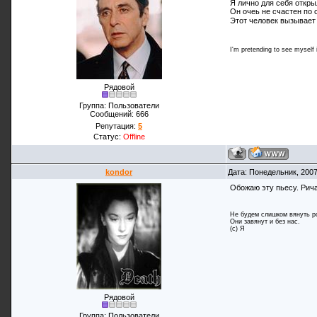
Я лично для себя откры
Он очеь не счастен по с
Этот человек вызывает
I'm pretending to see myself in
Рядовой
Группа: Пользователи
Сообщений:
666
Репутация:
5
Статус:
Offline
kondor
Дата: Понедельник, 2007
Обожаю эту пьесу. Рича
Не будем слишком вянуть р
Они завянут и без нас.
(с) Я
Рядовой
Группа: Пользователи