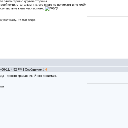
ла этого героя с другой стороны.
воей сути, стал злым т. к. его никто не понимает и не любит.
 сочувствие к его несчастиям.
 your vitality. It's that simple.
-06-11, 4:52 PM | Сообщение #
4
рд - просто красавчик. Я его понимаю.
озы.