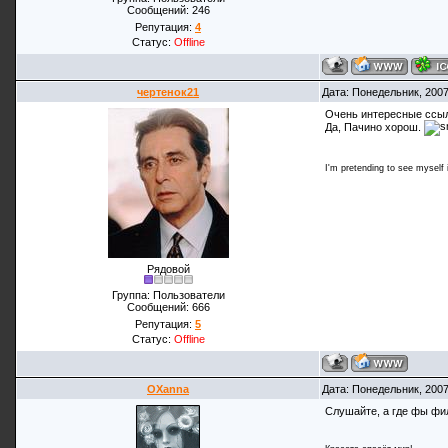
Сообщений:
246
Репутация:
4
Статус:
Offline
чертенок21
Дата: Понедельник, 2007
Очень интересные ссыл
Да, Пачино хорош.
I'm pretending to see myself in
Рядовой
Группа: Пользователи
Сообщений:
666
Репутация:
5
Статус:
Offline
OXanna
Дата: Понедельник, 2007
Слушайте, а где фы фил