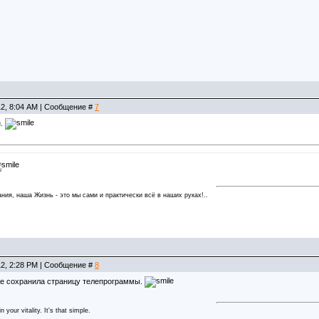
12, 8:04 AM | Сообщение #
7
н.
ния, наша Жизнь - это мы сами и практически всё в наших руках!..
12, 2:28 PM | Сообщение #
8
же сохранила страницу телепрограммы.
 your vitality. It's that simple.