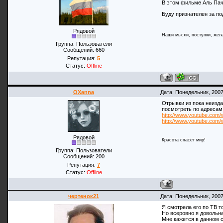
В этом фильме Аль Пачи
Буду признателен за под
Рядовой
Наши мысли, поступки, жела
Группа: Пользователи
Сообщений:
660
Репутация:
5
Статус:
Offline
OXanna
Дата: Понедельник, 2007
Отрывки из пока неизда
посмотреть по адресам
http://www.youtube.co
http://www.youtube.co
Рядовой
Красота спасёт мир!
Группа: Пользователи
Сообщений:
200
Репутация:
7
Статус:
Offline
чертенок21
Дата: Понедельник, 2007
Я смотрела его по ТВ тол
Но всеровно я довольн
Мне кажется в данном 