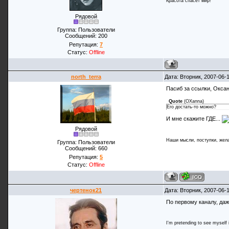
Красота спасёт мир!
Рядовой
Группа: Пользователи
Сообщений:
200
Репутация:
7
Статус:
Offline
north_terra
Дата: Вторник, 2007-06-
Пасиб за ссылки, Окса
Quote
(
OXanna
)
Его достать-то можно?
И мне скажите ГДЕ...
Рядовой
Наши мысли, поступки, жела
Группа: Пользователи
Сообщений:
660
Репутация:
5
Статус:
Offline
чертенок21
Дата: Вторник, 2007-06-
По первому каналу, да
I'm pretending to see myself in