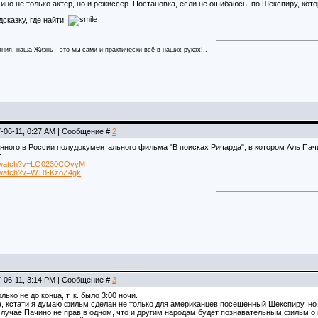
но не только актёр, но и режиссёр. Постановка, если не ошибаюсь, по Шекспиру, кото
сказку, где найти.
ния, наша Жизнь - это мы сами и практически всё в наших руках!..
-06-11, 0:27 AM | Сообщение #
2
нного в России полудокументального фильма "В поисках Ричарда", в котором Аль Пачи
:
m/watch?v=LQ0230COvyM
m/watch?v=WT8-KzoZ4gk
-06-11, 3:14 PM | Сообщение #
3
ько не до конца, т. к. было 3:00 ночи.
а, кстати я думаю фильм сделан не только для американцев посещенный Шекспиру, н
случае Пачино не прав в одном, что и другим народам будет познавательным фильм о