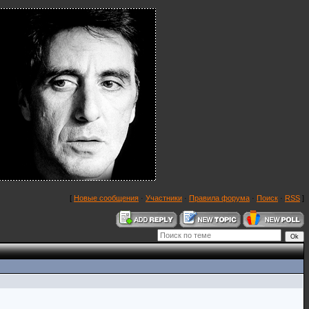
[
Новые сообщения
·
Участники
·
Правила форума
·
Поиск
·
RSS
]