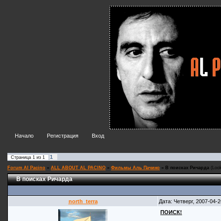
Начало
Регистрация
Вход
1
Страница
1
из
1
Forum Al Pacino
»
ALL ABOUT AL PACINO
»
Фильмы Аль Пачино
»
В поисках Ричарда
(Look
В поисках Ричарда
north_terra
Дата: Четверг, 2007-04-
ПОИСК!