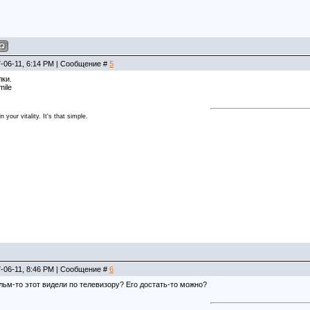
-06-11, 6:14 PM | Сообщение #
5
ки.
 your vitality. It's that simple.
-06-11, 8:46 PM | Сообщение #
6
ьм-то этот видели по телевизору? Его достать-то можно?