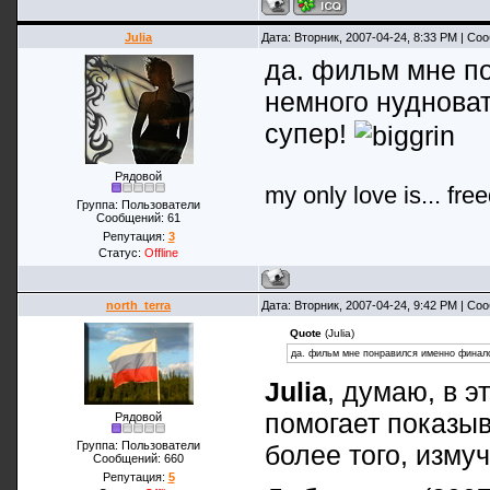
Julia
Дата: Вторник, 2007-04-24, 8:33 PM | С
да. фильм мне п
немного нудноват
супер!
Рядовой
my only love is... fre
Группа: Пользователи
Сообщений:
61
Репутация:
3
Статус:
Offline
north_terra
Дата: Вторник, 2007-04-24, 9:42 PM | С
Quote
(Julia)
да. фильм мне понравился именно финалом
Julia
, думаю, в э
помогает показыв
Рядовой
Группа: Пользователи
более того, измуч
Сообщений:
660
Репутация:
5