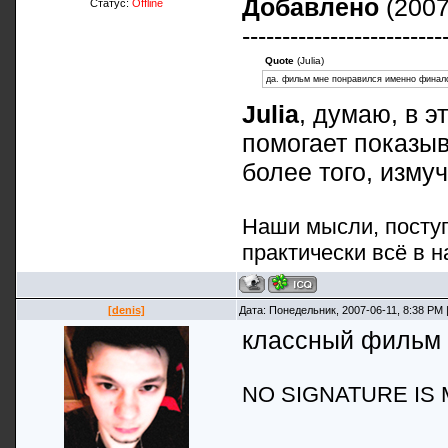
Добавлено
(2007
Статус:
Offline
-------------------------
Quote
(Julia)
да. фильм мне понравился именно финалом
Julia
, думаю, в э
помогает показыв
более того, измуч
Наши мысли, поступ
практически всё в н
[denis]
Дата: Понедельник, 2007-06-11, 8:38 PM
классный фильм )
NO SIGNATURE IS