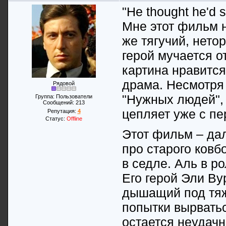
"He thought he'd s
Мне этот фильм н
же тягучий, нето
герой мучается о
картина нравитс
драма. Несмотря 
Рядовой
"Нужных людей", 
Группа: Пользователи
Сообщений:
213
цепляет уже с пе
Репутация:
4
Статус:
Offline
Этот фильм – да
про старого ков
в седле. Аль в р
Его герой Эли Ву
дышащий под тяж
попытки вырватьс
остается неудачн