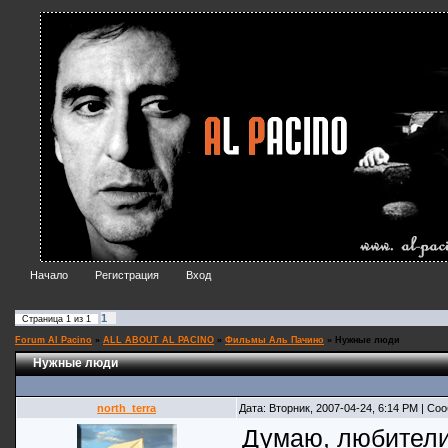
Начало
Регистрация
Вход
1
Страница
1
из
1
Forum Al Pacino
»
ALL ABOUT AL PACINO
»
Фильмы Аль Пачино
»
Нужные люди
Нужные люди
north_terra
Дата: Вторник, 2007-04-24, 6:14 PM | С
Думаю, любители