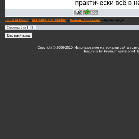
практически всё в н
Forum Al Pacino
»
ALL ABOUT AL PACINO
»
Фильмы Аль Пачино
»
Нужные люди
1
Страница
1
из
1
Copyright © 2006-2010. Использование материалов сайта возм
feature is for Premium users only!
Th