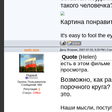
такого человечка
Картина понравит
It's easy to fool the e
north_terra
Дата: Вторник, 2007-07-03, 9:29 PM | С
Quote
(
Helen
)
есть в этом фильме 
просмотра.
Рядовой
Возможно, как ра
Группа: Пользователи
порочного круга?
Сообщений:
660
Репутация:
5
это.
Статус:
Offline
Наши мысли, поступ