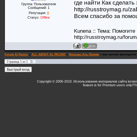
где найти Как сделать 
Группа: Пользователи
Сообщений:
1
http://russtroymag.ru/z
Репутация:
0
Всем спасибо за пом
Статус:
Offline
Kunena :: Тема: Помогите
http://russtroymag.ru/forum
Forum Al Pacino
»
ALL ABOUT AL PACINO
»
Фильмы Аль Пачино
»
мне срочно приходится 
1
Страница
1
из
1
Copyright © 2006-2010. Использование материалов сайта возм
feature is for Premium users only!
Th