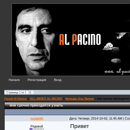
Начало
Регистрация
Вход
1
Страница
1
из
1
Forum Al Pacino
»
ALL ABOUT AL PACINO
»
Фильмы Аль Пачино
»
мне срочно приходится 
мне срочно приходится узнать
ruslanKi
Дата: Четверг, 2014-10-02, 11:45 AM | С
Привет
Рядовой