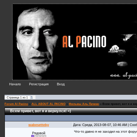
Начало
Регистрация
Вход
1
Страница
1
из
1
Forum Al Pacino
»
ALL ABOUT AL PACINO
»
Фильмы Аль Пачино
»
Всем привет, вот я и ве
Всем привет, вот я и вернулся! =)
wabesetteby
Дата: Среда, 2013-08-07, 10:46 AM | Со
Что-то давно я не заходил на этот форум
Рядовой