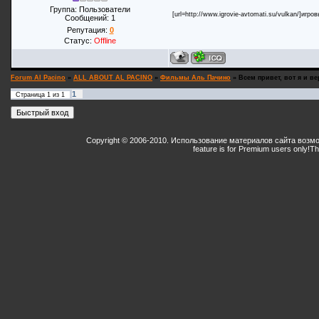
Группа: Пользователи
[url=http://www.igrovie-avtomati.su/vulkan/]игро
Сообщений:
1
Репутация:
0
Статус:
Offline
Forum Al Pacino
»
ALL ABOUT AL PACINO
»
Фильмы Аль Пачино
»
Всем привет, вот я и ве
1
Страница
1
из
1
Copyright © 2006-2010. Использование материалов сайта возм
feature is for Premium users only!
Th