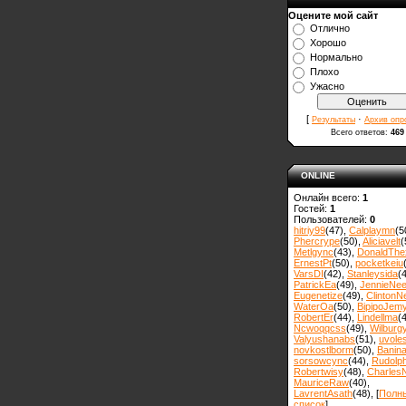
Оцените мой сайт
Отлично
Хорошо
Нормально
Плохо
Ужасно
[
·
Результаты
Архив опр
Всего ответов:
469
ONLINE
Онлайн всего:
1
Гостей:
1
Пользователей:
0
hitriy99
(47)
,
Calplaymn
(5
Phercrype
(50)
,
Aliciavelt
(
Metlgync
(43)
,
DonaldThe
ErnestPt
(50)
,
pocketkeiu
VarsDI
(42)
,
Stanleysida
(
PatrickEa
(49)
,
JennieNe
Eugenetize
(49)
,
ClintonN
WaterOa
(50)
,
BipipoJem
RobertEr
(44)
,
Lindellma
(
Ncwoqqcss
(49)
,
Wilburg
Valyushanabs
(51)
,
uvole
novkostlborm
(50)
,
Вanin
sorsowcync
(44)
,
Rudolp
Robertwisy
(48)
,
Charles
MauriceRaw
(40)
,
LavrentAsath
(48)
, [
Полн
список
]