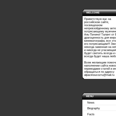
WELCOME
Приветствую вас на
российском сайте,
посвященном
непревзойденному акте
потрясающему мужчине
Аль Пачино! Талант от 
драгоценность для мир
кинематографа, все это
его потрясающим!!! Зве
некогда заженная на не
и никогда не угасающая
будет светить всегда и
всегда будет наша любо
Всем желающим помоч
наполнении сайта ново
переводами статей и и
обращаться по адресу:
alpacinoucozru@mail.ru
MENU
News
Biography
Facts