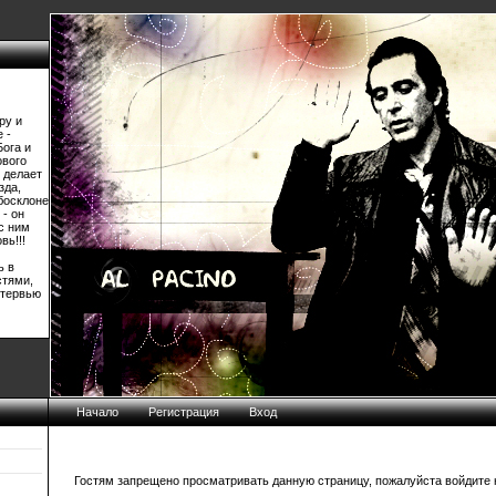
ру и
 -
Бога и
ового
 делает
зда,
босклоне
 - он
 с ним
вь!!!
ь в
стями,
нтервью
Начало
Регистрация
Вход
Гостям запрещено просматривать данную страницу, пожалуйста войдите н