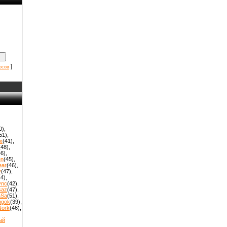
]
осов
0)
,
51)
,
x
(41)
,
(48)
,
46)
,
en
(45)
,
ear
(46)
,
y
(47)
,
44)
,
ync
(42)
,
saz
(47)
,
aSa
(51)
,
hgok
(39)
,
Nork
(46)
,
ый