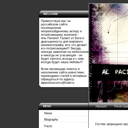
WELCOME
Приветствую вас на
российском сайте,
посвященном
непревзойденному актеру и
потрясающему мужчине -
Аль Пачино! Талант от Бога и
драгоценность для мирового
кинематографа, все это делает
его потрясающим!!! Звезда,
некогда заженная на небосклоне
и никогда не угасающая - он
будет светить всегда и с ним
всегда будет наша любовь!!!
Всем желающим помочь в
наполнении сайта новостями,
переводами статей и интервью
обращаться по адресу:
alpacinoucozru@mail.ru
MENU
Начало
Регистра
News
Biography
Гостям запрещено про
Facts