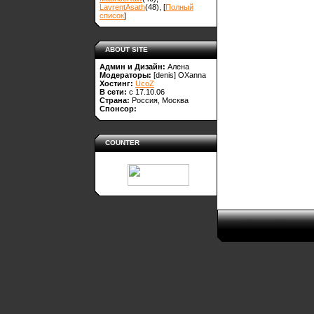
LavrentAsath
(48)
, [
Полный
список
]
ABOUT SITE
Админ и Дизайн:
Алена
Модераторы:
[denis]
OXanna
Хостинг:
UcoZ
В сети:
с 17.10.06
Страна:
Россия, Москва
Спонсор:
COUNTER