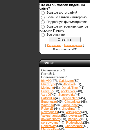
Что бы вы хотели видеть на
сайте?
Больше фотографий
Больше статей и интервью
Подробную фильмографию
Больше интересных фактов
из жизни Пачино
Все отлично!
[
·
]
Результаты
Архив опросов
Всего ответов:
402
ONLINE
Онлайн всего:
1
Гостей:
1
Пользователей:
0
hitriy99
(47)
,
Calplaymn
(50)
,
Phercrype
(50)
,
Aliciavelt
(51)
,
Metlgync
(43)
,
DonaldThex
(41)
,
ErnestPt
(50)
,
pocketkeiu
(48)
,
VarsDI
(42)
,
Stanleysida
(46)
,
PatrickEa
(49)
,
JennieNeen
(45)
,
Eugenetize
(49)
,
ClintonNear
(46)
,
WaterOa
(50)
,
BipipoJemy
(47)
,
RobertEr
(44)
,
Lindellma
(44)
,
Ncwoqqcss
(49)
,
Wilburgync
(42)
,
Valyushanabs
(51)
,
uvolesaz
(47)
,
novkostlborm
(50)
,
ВaninaSa
(51)
,
sorsowcync
(44)
,
Rudolphgok
(39)
,
Robertwisy
(48)
,
CharlesNork
(46)
,
MauriceRaw
(40)
,