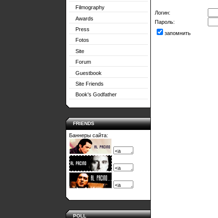
Filmography
Логин:
Awards
Пароль:
Press
запомнить
Fotos
Site
Forum
Guestbook
Site Friends
Book's Godfather
FRIENDS
Баннеры сайта:
POLL