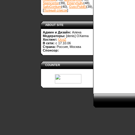
Spencertor
(39)
,
Emeryhulty
(48)
,
SafoGoritum
(40)
,
GuscPubiEi
(39)
,
[
Полный список
]
ABOUT SITE
Админ и Дизайн:
Алена
Модераторы:
[denis]
OXanna
Хостинг:
UcoZ
В сети:
с 17.10.06
Страна:
Россия, Москва
Спонсор:
COUNTER