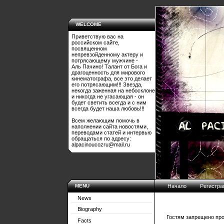
WELCOME
Приветствую вас на
российском сайте,
посвященном
непревзойденному актеру и
потрясающему мужчине -
Аль Пачино! Талант от Бога и
драгоценность для мирового
кинематографа, все это делает
его потрясающим!!! Звезда,
некогда заженная на небосклоне
и никогда не угасающая - он
будет светить всегда и с ним
всегда будет наша любовь!!!
Всем желающим помочь в
наполнении сайта новостями,
переводами статей и интервью
обращаться по адресу:
alpacinoucozru@mail.ru
MENU
Начало
Регистра
News
Biography
Гостям запрещено про
Facts