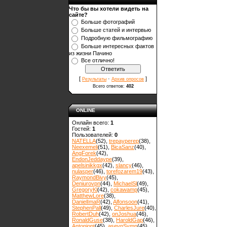
Что бы вы хотели видеть на
сайте?
Больше фотографий
Больше статей и интервью
Подробную фильмографию
Больше интересных фактов
из жизни Пачино
Все отлично!
[
·
]
Результаты
Архив опросов
Всего ответов:
402
ONLINE
Онлайн всего:
1
Гостей:
1
Пользователей:
0
NATELLA
(52)
,
trepayperep
(38)
,
Neexemeli
(51)
,
BicaSanz
(40)
,
AngForek
(42)
,
EndonJeddaype
(39)
,
apelsinikkgx
(42)
,
slancy
(46)
,
nulasper
(46)
,
torefozarem19
(43)
,
RaymondBivy
(45)
,
Deniurovpn
(44)
,
MichaelSl
(49)
,
GregoryKl
(42)
,
cokawamp
(45)
,
MatthewLore
(38)
,
DanielImaR
(42)
,
Alfonsoon
(41)
,
StephenPall
(49)
,
CharlesJure
(40)
,
RobertDuh
(42)
,
onJoshua
(46)
,
RonaldGuse
(38)
,
HaroldGap
(46)
,
Antoniopt
(45)
,
asevnSymn
(45)
,