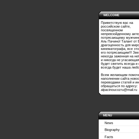
WELCOME
Приветствую вас на
российском сайте,
посвященном
непревзойденному акте
потрясающему мужчине
Аль Пачино! Талант от 
драгоценность для мир
кинематографа, все это
его потрясающим!!! Зве
некогда заженная на не
и никогда не угасающая
будет светить всегда и
всегда будет наша любо
Всем желающим помоч
наполнении сайта ново
переводами статей и и
обращаться по адресу:
alpacinoucozru@mail.ru
MENU
News
Biography
Facts