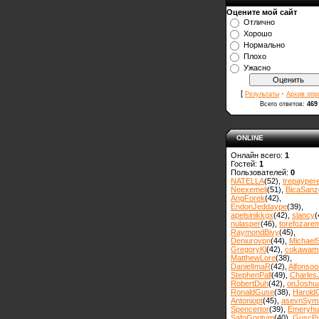
Оцените мой сайт
Отлично
Хорошо
Нормально
Плохо
Ужасно
[
·
Результаты
Архив опр
Всего ответов:
469
ONLINE
Онлайн всего:
1
Гостей:
1
Пользователей:
0
NATELLA
(52)
,
trepayper
Neexemeli
(51)
,
BicaSanz
AngForek
(42)
,
EndonJeddaype
(39)
,
apelsinikkgx
(42)
,
slancy
(
nulasper
(46)
,
torefozare
RaymondBivy
(45)
,
Deniurovpn
(44)
,
MichaelS
GregoryKl
(42)
,
cokawam
MatthewLore
(38)
,
DanielImaR
(42)
,
Alfonsoo
StephenPall
(49)
,
Charles
RobertDuh
(42)
,
onJoshu
RonaldGuse
(38)
,
Harold
Antoniopt
(45)
,
asevnSym
Spencertor
(39)
,
Emeryhul
SafoGoritum
(40)
,
GuscPu