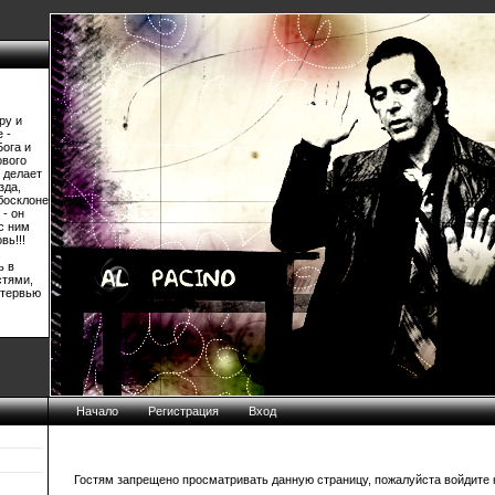
ру и
 -
Бога и
ового
 делает
зда,
босклоне
 - он
 с ним
вь!!!
ь в
стями,
нтервью
Начало
Регистрация
Вход
Гостям запрещено просматривать данную страницу, пожалуйста войдите н