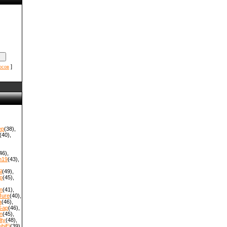
]
осов
ep
(38)
,
(40)
,
46)
,
m19
(43)
,
l
(49)
,
p
(45)
,
n
(41)
,
Jure
(40)
,
a
(46)
,
Gap
(46)
,
n
(45)
,
ty
(48)
,
biEi
(39)
,