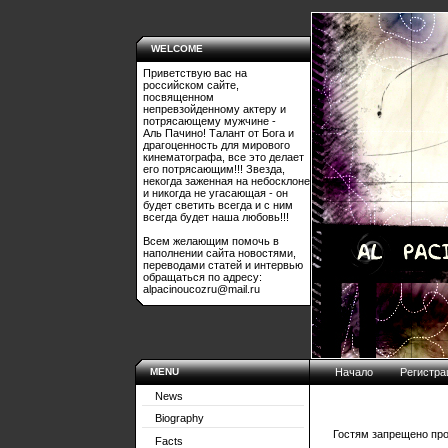
WELCOME
Приветствую вас на
российском сайте,
посвященном
непревзойденному актеру и
потрясающему мужчине -
Аль Пачино! Талант от Бога и
драгоценность для мирового
кинематографа, все это делает
его потрясающим!!! Звезда,
некогда заженная на небосклоне
и никогда не угасающая - он
будет светить всегда и с ним
всегда будет наша любовь!!!
Всем желающим помочь в
наполнении сайта новостями,
переводами статей и интервью
обращаться по адресу:
alpacinoucozru@mail.ru
MENU
Начало
Регистра
News
Biography
Гостям запрещено про
Facts