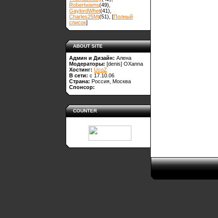
Robertwams
(49)
,
GaylordWhet
(41)
,
Charles25Mt
(51)
, [
Полный
список
]
ABOUT SITE
Админ и Дизайн:
Алена
Модераторы:
[denis]
OXanna
Хостинг:
UcoZ
В сети:
с 17.10.06
Страна:
Россия, Москва
Спонсор:
COUNTER