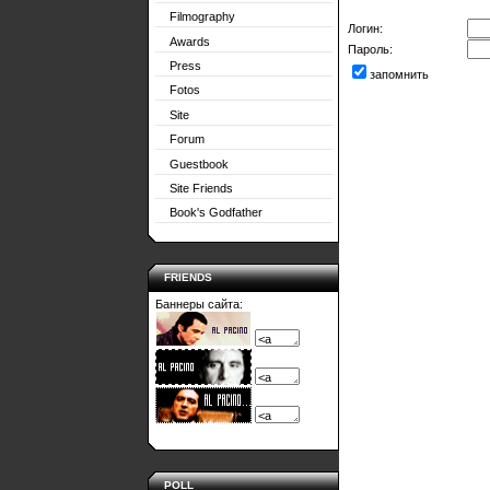
Filmography
Логин:
Awards
Пароль:
Press
запомнить
Fotos
Site
Forum
Guestbook
Site Friends
Book's Godfather
FRIENDS
Баннеры сайта:
POLL