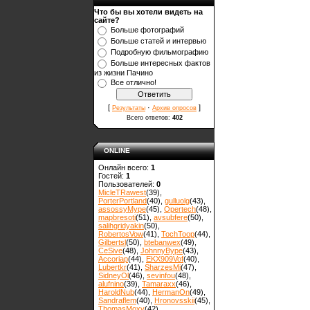
Что бы вы хотели видеть на
сайте?
Больше фотографий
Больше статей и интервью
Подробную фильмографию
Больше интересных фактов
из жизни Пачино
Все отлично!
[
·
]
Результаты
Архив опросов
Всего ответов:
402
ONLINE
Онлайн всего:
1
Гостей:
1
Пользователей:
0
MicleTRawest
(39)
,
PorterPortland
(40)
,
gulluolg
(43)
,
assossyMype
(45)
,
Opertech
(48)
,
mapbresoti
(51)
,
avsubfere
(50)
,
salihgridyakin
(50)
,
RobertosVow
(41)
,
TochToop
(44)
,
Gilbertsl
(50)
,
btebanwex
(49)
,
CeSive
(48)
,
JohnnyBype
(43)
,
Accoriap
(44)
,
EKX909Vof
(40)
,
Lubertkr
(41)
,
SharzesMi
(47)
,
SidneyOl
(46)
,
sevinfou
(48)
,
alufnino
(39)
,
Tamaraxx
(46)
,
HaroldNub
(44)
,
HermanOn
(49)
,
Sandraflem
(40)
,
Hronovsskii
(45)
,
ThomasMoxy
(42)
,