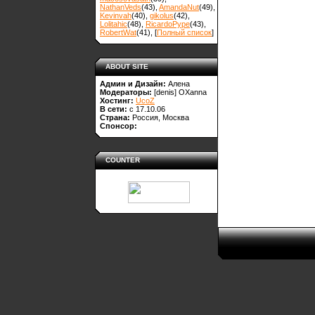
NathanVeds
(43)
,
AmandaNut
(49)
,
Kevinvah
(40)
,
gikolus
(42)
,
Lolitahic
(48)
,
RicardoPype
(43)
,
RobertWat
(41)
, [
Полный список
]
ABOUT SITE
Админ и Дизайн:
Алена
Модераторы:
[denis]
OXanna
Хостинг:
UcoZ
В сети:
с 17.10.06
Страна:
Россия, Москва
Спонсор:
COUNTER