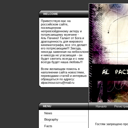
WELCOME
Приветствую вас на
российском сайте,
посвященном
непревзойденному актеру и
потрясающему мужчине -
Аль Пачино! Талант от Бога и
драгоценность для мирового
кинематографа, все это делает
его потрясающим!!! Звезда,
некогда заженная на небосклоне
и никогда не угасающая - он
будет светить всегда и с ним
всегда будет наша любовь!!!
Всем желающим помочь в
наполнении сайта новостями,
переводами статей и интервью
обращаться по адресу:
alpacinoucozru@mail.ru
MENU
Начало
Регистра
News
Biography
Гостям запрещено про
Facts