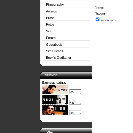
Filmography
Логин:
Awards
Пароль:
Press
запомнить
Fotos
Site
Forum
Guestbook
Site Friends
Book's Godfather
FRIENDS
Баннеры сайта:
POLL