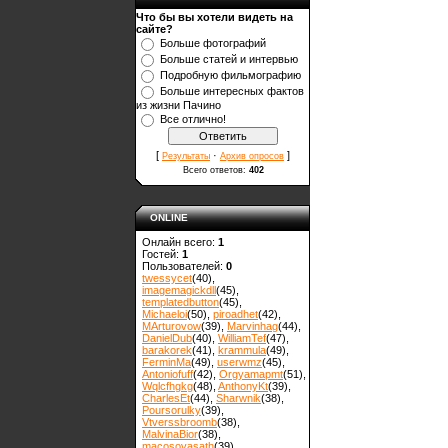
Что бы вы хотели видеть на
сайте?
Больше фотографий
Больше статей и интервью
Подробную фильмографию
Больше интересных фактов
из жизни Пачино
Все отлично!
[
·
]
Результаты
Архив опросов
Всего ответов:
402
ONLINE
Онлайн всего:
1
Гостей:
1
Пользователей:
0
twessycet
(40)
,
imagemagickdll
(45)
,
templatedbutton
(45)
,
Michaeloi
(50)
,
piroadhet
(42)
,
MArturovow
(39)
,
Marvinhag
(44)
,
DanielDub
(40)
,
WilliamTef
(47)
,
barakorek
(41)
,
krammula
(49)
,
FerminMa
(49)
,
userwmz
(45)
,
Antoniofuff
(42)
,
Orgyamapmt
(51)
,
Wqlcfhgkg
(48)
,
AnthonyKt
(39)
,
CharlesEt
(44)
,
Sharwnik
(38)
,
Poursorulky
(39)
,
Vtverssbroomb
(38)
,
MalvinaBior
(38)
,
macosovasath
(39)
,